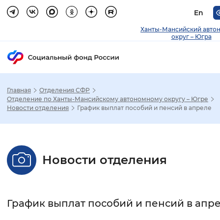
En
Ханты-Мансийский авто
округ – Югра
Главная
Отделения СФР
Зак
Отделение по Ханты-Мансийскому автономному округу – Югре
Новости отделения
График выплат пособий и пенсий в апреле
Настройка режима отображения
Размер шрифта
Новости отделения
Стандартный
Увеличенный
Крупны
Шрифт
График выплат пособий и пенсий в апр
Без засечек
С засечками