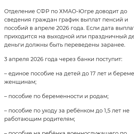
Отделение СФР по ХМАО-Югре доводит до
Интервал между буквами
сведения граждан график выплат пенсий и
Нормальный
Увеличенный
Большо
пособий в апреле 2026 года. Если дата выпла
приходится на выходной или праздничный де
Цвет сайта
деньги должны быть переведены заранее.
Монохромный
Инверсивный монохромны
3 апреля 2026 года через банки поступит:
Синий фон
– единое пособие на детей до 17 лет и бере
Изображения
женщинам;
Включены
Выключены
– пособие по беременности и родам;
Звуковой ассистент
– пособие по уходу за ребёнком до 1,5 лет не
Воспроизвести
Остановить
Повтори
работающим родителям;
– пособие на ребёнка военнослужащего по