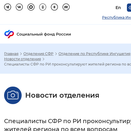
En
Республика Ин
Главная
Отделения СФР
Отделение по Республике Ингушетия
Зак
Новости отделения
Специалисты СФР по РИ проконсультируют жителей региона по вс.
Настройка режима отображения
Размер шрифта
Новости отделения
Стандартный
Увеличенный
Крупны
Шрифт
Специалисты СФР по РИ проконсультир
Без засечек
С засечками
жителей региона по всем вопросам