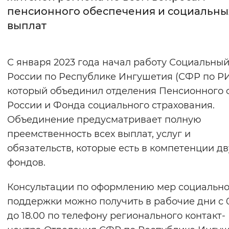
пенсионного обеспечения и социальны
Интервал между буквами
выплат
Нормальный
Увеличенный
Большо
С января 2023 года начал работу Социальны
Цвет сайта
России по Республике Ингушетия (СФР по РИ
Монохромный
Инверсивный монохромны
который объединил отделения Пенсионного 
России и Фонда социального страхования.
Синий фон
Объединение предусматривает полную
преемственность всех выплат, услуг и
Изображения
обязательств, которые есть в компетенции дв
Включены
Выключены
фондов.
Звуковой ассистент
Консультации по оформлению мер социальн
поддержки можно получить в рабочие дни с 
Воспроизвести
Остановить
Повтори
до 18.00 по телефону регионального контакт-