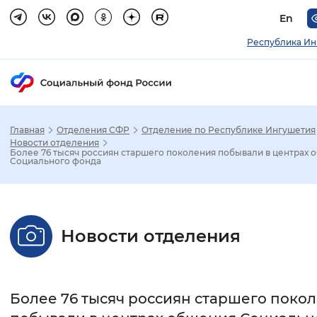
En
Республика Ин
Главная
Отделения СФР
Отделение по Республике Ингушетия
Зак
Новости отделения
Более 76 тысяч россиян старшего поколения побывали в центрах 
Социального фонда
Настройка режима отображения
Размер шрифта
Новости отделения
Стандартный
Увеличенный
Крупны
Шрифт
Более 76 тысяч россиян старшего поко
Без засечек
С засечками