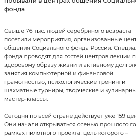
побывали в центрах общения Социальн
фонда
Интервал между буквами
Нормальный
Увеличенный
Большо
Свыше 76 тыс. людей серебряного возраста
посетили мероприятия, организованные цен
Цвет сайта
общения Социального фонда России. Специа
Монохромный
Инверсивный монохромны
фонда проводят для гостей центров лекции п
Синий фон
здоровому образу жизни и активному долгол
занятия компьютерной и финансовой
Изображения
грамотностью, психологические тренинги,
шахматные турниры, творческие и кулинарн
Включены
Выключены
мастер-классы.
Звуковой ассистент
Сегодня по всей стране действует уже 159 це
Воспроизвести
Остановить
Повтори
Они начали открываться осенью прошлого го
рамках пилотного проекта, цель которого –