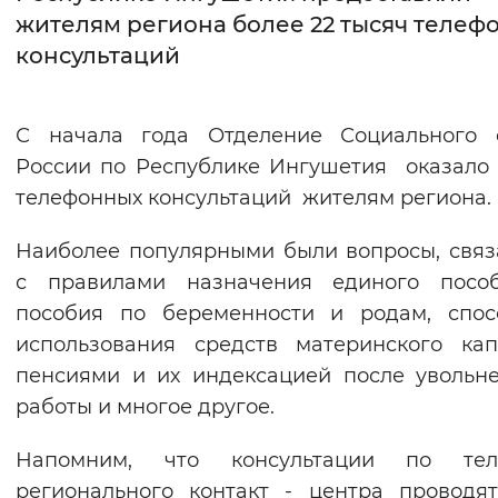
жителям региона более 22 тысяч телеф
Интервал между буквами
консультаций
Нормальный
Увеличенный
Большо
С начала года Отделение Социального 
Цвет сайта
России по Республике Ингушетия оказало 
Монохромный
Инверсивный монохромны
телефонных консультаций жителям региона.
Синий фон
Наиболее популярными были вопросы, свя
с правилами назначения единого посо
Изображения
пособия по беременности и родам, спос
Включены
Выключены
использования средств материнского кап
пенсиями и их индексацией после увольн
Звуковой ассистент
работы и многое другое.
Воспроизвести
Остановить
Повтори
Напомним, что консультации по тел
регионального контакт - центра проводя