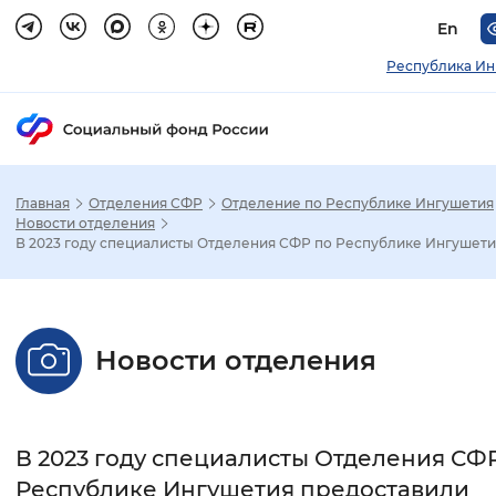
En
Республика Ин
Главная
Отделения СФР
Отделение по Республике Ингушетия
Зак
Новости отделения
В 2023 году специалисты Отделения СФР по Республике Ингушети.
Настройка режима отображения
Размер шрифта
Новости отделения
Стандартный
Увеличенный
Крупны
Шрифт
В 2023 году специалисты Отделения СФ
Без засечек
С засечками
Республике Ингушетия предоставили