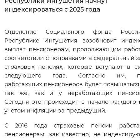
Республики Ингушетия начнут
индексироваться с 2025 года
Интервал между буквами
Нормальный
Увеличенный
Большо
Отделение Социального фонда Росс
Республике Ингушетия возобновит индек
Цвет сайта
выплат пенсионерам, продолжающим работ
Монохромный
Инверсивный монохромны
соответствии с поправками в федеральный з
Синий фон
страховых пенсиях, которые вступают в с
следующего года. Согласно им, п
Изображения
работающих пенсионеров будет повышаться
так же, как и у неработающих пенсион
Включены
Выключены
Сегодня это происходит в начале каждого 
учетом инфляции за предыдущий.
Звуковой ассистент
Воспроизвести
Остановить
Повтори
С 2016 года страховые пенсии работ
пенсионерам, как известно, не индексирую