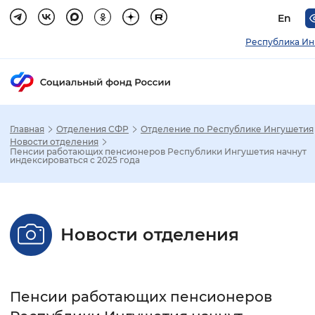
En
Республика Ин
Главная
Отделения СФР
Отделение по Республике Ингушетия
Зак
Новости отделения
Пенсии работающих пенсионеров Республики Ингушетия начнут
индексироваться с 2025 года
Настройка режима отображения
Размер шрифта
Новости отделения
Стандартный
Увеличенный
Крупны
Шрифт
Пенсии работающих пенсионеров
Без засечек
С засечками