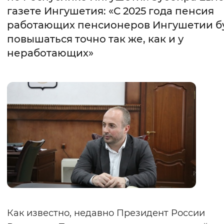
газете Ингушетия: «С 2025 года пенсия
Интервал между буквами
работающих пенсионеров Ингушетии б
повышаться точно так же, как и у
Нормальный
Увеличенный
Большо
неработающих»
Цвет сайта
Монохромный
Инверсивный монохромны
Синий фон
Изображения
Включены
Выключены
Звуковой ассистент
Воспроизвести
Остановить
Повтори
Как известно, недавно Президент России