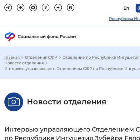
En
Республика Ин
Главная
Отделения СФР
Отделение по Республике Ингушетия
Зак
Новости отделения
Интервью управляющего Отделением СФР по Республике Ингушет
Настройка режима отображения
Размер шрифта
Новости отделения
Стандартный
Увеличенный
Крупны
Шрифт
Интервью управляющего Отделением 
Без засечек
С засечками
по Республике Ингушетия Зубейра Евл