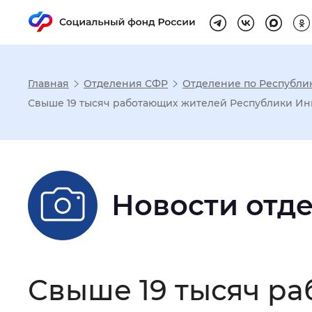
Главная
Отделения СФР
Отделение по Республи
Настройка реж
Свыше 19 тысяч работающих жителей Республики Ин
Размер шрифта
:
Стандартный
Новости отд
Шрифт
:
Без засечек
С з
Интервал между буквами
:
Нор
Свыше 19 тысяч р