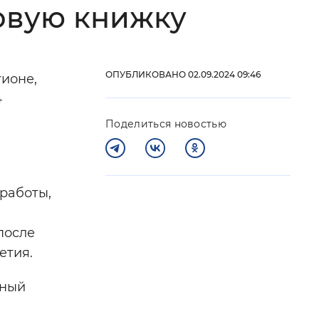
овую книжку
 фон
ОПУБЛИКОВАНО 02.09.2024 09:46
гионе,
4
Поделиться новостью
 работы,
Закрыть
после
етия.
нный