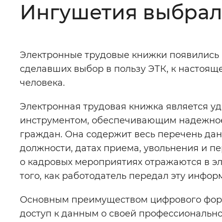
Ингушетия выбрал
Цвет сайта
:
Монохромный
Электронные трудовые книжки появились в
Изображения
:
Включены
сделавших выбор в пользу ЭТК, к настояще
человека.
Звуковой ассистент
:
Воспроизв
Электронная трудовая книжка является у
инструментом, обеспечивающим надежное
граждан. Она содержит весь перечень данн
должности, датах приема, увольнения и пе
Вернуть стандартные настройки
о кадровых мероприятиях отражаются в эл
того, как работодатель передал эту инф
Основным преимуществом цифрового форм
доступ к данным о своей профессиональн