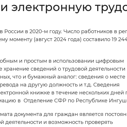
и электронную труд
Инверсивный монохромный
Синий
 России в 2020-м году. Число работников в ре
Выключены
му моменту (август 2024 года) составило 19 24
ести
Остановить
Повторить
добным и простым в использовании цифровым
 хранение сведений о трудовой деятельности
ых, что и бумажный аналог: сведения о месте
ревода на другую должность и т.д. Сведения
ектронной книжке в течение нескольких дней 
ормацию в Отделение СФР по Республике Ингуш
ата документа для граждан является постоя
ой деятельности и возможность проверять