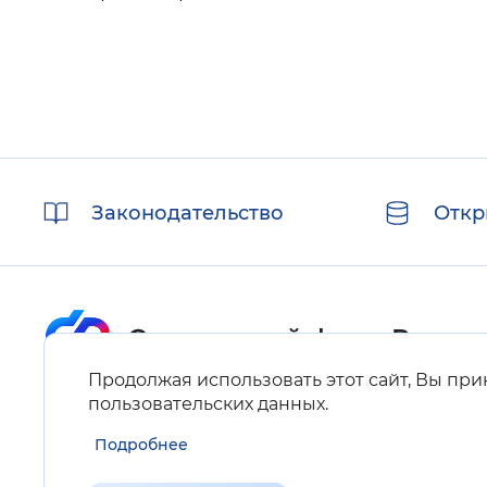
Полезные
Законодательство
Откр
ссылки
Продолжая использовать этот сайт, Вы пр
Карта сайта
пользовательских данных
.
Подробнее
Нашли ошибку на сайте?
Выделите фрагмент текста и нажмите Ctrl+ENTER.