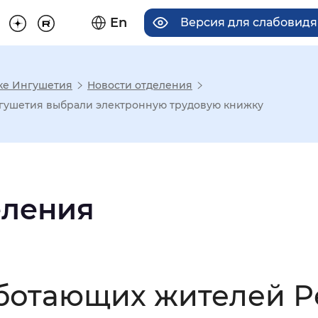
En
Версия для слабовид
ке Ингушетия
Новости отделения
има отображения
гушетия выбрали электронную трудовую книжку
Увеличенный
Крупный
еления
асечками
мальный
Увеличенный
Большо
аботающих жителей 