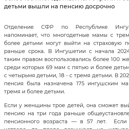
детьми вышли на пенсию досрочно
Интервал между буквами
Нормальный
Увеличенный
Большо
Отделение СФР по Республике Ингу
напоминает, что многодетные мамы с тре
Цвет сайта
более детьми могут выйти на страховую 
Монохромный
Инверсивный монохромны
раньше срока. В Ингушетии с начала 202
таким правом воспользовались более 100 ж
Синий фон
среди которых 69 мам с пятью и более детьми
с четырьмя детьми, 18 - с тремя детьми. В 20
Изображения
пенсия была назначена 175 ингушским м
Включены
Выключены
тремя и более детьми.
Звуковой ассистент
Если у женщины трое детей, она сможет вы
пенсию на три года раньше общеустановл
Воспроизвести
Остановить
Повтори
пенсионного возраста — в 57 лет. Если