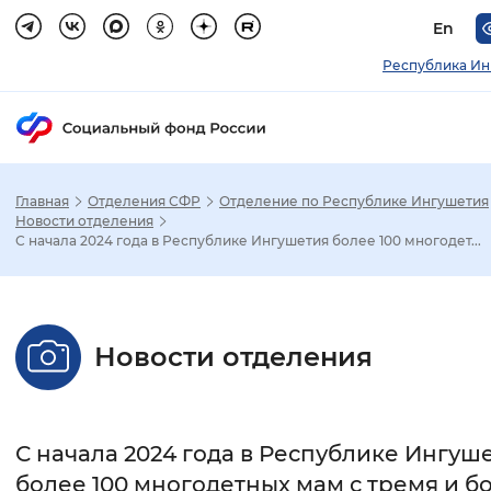
En
Республика Ин
Главная
Отделения СФР
Отделение по Республике Ингушетия
Зак
Новости отделения
С начала 2024 года в Республике Ингушетия более 100 многодет...
Настройка режима отображения
Размер шрифта
Новости отделения
Стандартный
Увеличенный
Крупны
Шрифт
С начала 2024 года в Республике Ингуш
Без засечек
С засечками
более 100 многодетных мам с тремя и б