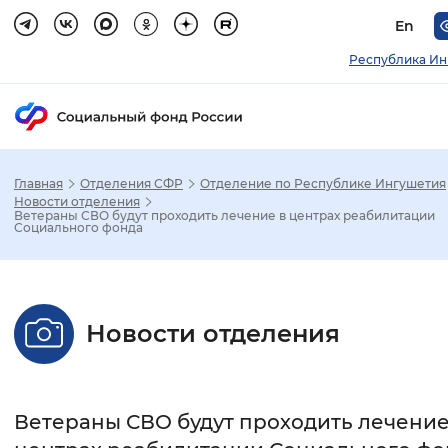
En
Республика Ин
Главная
Отделения СФР
Отделение по Республике Ингушетия
Зак
Новости отделения
Ветераны СВО будут проходить лечение в центрах реабилитации
Социального фонда
Настройка режима отображения
Размер шрифта
Новости отделения
Стандартный
Увеличенный
Крупны
Шрифт
Ветераны СВО будут проходить лечение
Без засечек
С засечками