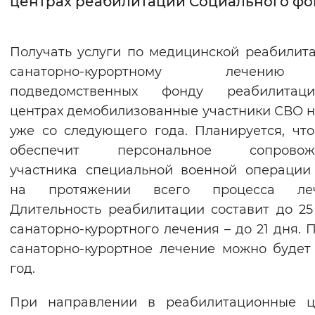
центрах реабилитации Социального фо
Интервал между буквами
Получать услуги по медицинской реабилит
Нормальный
Увеличенный
Большо
санаторно-курортному лечен
подведомственных фонду реабилитаци
Цвет сайта
центрах демобилизованные участники СВО 
Монохромный
Инверсивный монохромны
уже со следующего года. Планируется, чт
Синий фон
обеспечит персональное сопровож
участника специальной военной операции
Изображения
на протяжении всего процесса леч
Длительность реабилитации составит до 25
Включены
Выключены
санаторно-курортного лечения – до 21 дня. 
санаторно-курортное лечение можно будет
Звуковой ассистент
год.
Воспроизвести
Остановить
Повтори
При направлении в реабилитационные ц