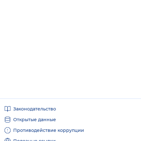
Полезные
Законодательство
ссылки
Открытые данные
Противодействие коррупции
Полезные ссылки