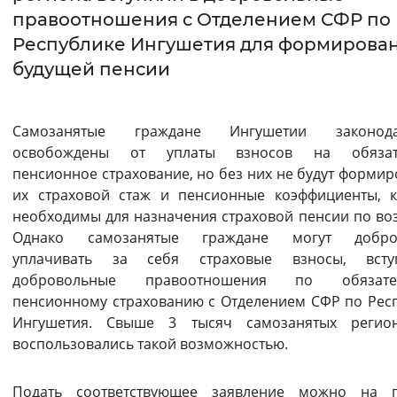
правоотношения с Отделением СФР по
Интервал между буквами
Республике Ингушетия для формирова
будущей пенсии
Нормальный
Увеличенный
Большо
Цвет сайта
Самозанятые граждане Ингушетии законода
Монохромный
Инверсивный монохромны
освобождены от уплаты взносов на обязат
пенсионное страхование, но без них не будут формир
Синий фон
их страховой стаж и пенсионные коэффициенты, 
необходимы для назначения страховой пенсии по во
Изображения
Однако самозанятые граждане могут добро
уплачивать за себя страховые взносы, вст
Включены
Выключены
добровольные правоотношения по обязате
пенсионному страхованию с Отделением СФР по Рес
Звуковой ассистент
Ингушетия. Свыше 3 тысяч самозанятых регио
воспользовались такой возможностью.
Воспроизвести
Остановить
Повтори
Подать соответствующее заявление можно на п