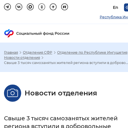
En
Республика Ин
Главная
Отделения СФР
Отделение по Республике Ингушетия
Зак
Новости отделения
Свыше 3 тысяч самозанятых жителей региона вступили в доброво..
Настройка режима отображения
Размер шрифта
Новости отделения
Стандартный
Увеличенный
Крупны
Шрифт
Свыше 3 тысяч самозанятых жителей
Без засечек
С засечками
региона вступили в добровольные