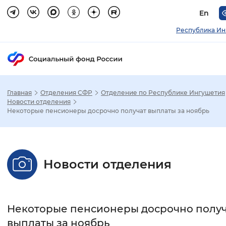
En
Республика Ин
Главная
Отделения СФР
Отделение по Республике Ингушетия
Зак
Новости отделения
Некоторые пенсионеры досрочно получат выплаты за ноябрь
Настройка режима отображения
Размер шрифта
Новости отделения
Стандартный
Увеличенный
Крупны
Шрифт
Некоторые пенсионеры досрочно полу
Без засечек
С засечками
выплаты за ноябрь