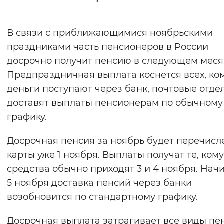
Интервал между буквами
В связи с приближающимися ноябрьскими
Нормальный
Увеличенный
Большо
праздниками часть пенсионеров в России
досрочно получит пенсию в следующем меся
Цвет сайта
Предпраздничная выплата коснется всех, ко
Монохромный
Инверсивный монохромны
деньги поступают через банк, почтовые отде
доставят выплаты пенсионерам по обычному
Синий фон
графику.
Изображения
Досрочная пенсия за ноябрь будет перечисл
Включены
Выключены
карты уже 1 ноября. Выплаты получат те, кому
средства обычно приходят 3 и 4 ноября. Нач
Звуковой ассистент
5 ноября доставка пенсий через банки
возобновится по стандартному графику.
Воспроизвести
Остановить
Повтори
Досрочная выплата затрагивает все виды пе