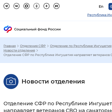
En
Республика Ин
Главная
Отделения СФР
Отделение по Республике Ингушетия
Зак
Новости отделения
Отделение СФР по Республике Ингушетия направляет ветеранов С.
Настройка режима отображения
Размер шрифта
Новости отделения
Стандартный
Увеличенный
Крупны
Шрифт
Отделение СФР по Республике Ингуше
Без засечек
С засечками
направляет ветеранов СВО на санаторн