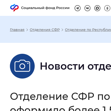
Главная
Отделения СФР
Отделение по Республи
Настройка реж
Размер шрифта
:
Стандартный
Новости отд
Шрифт
:
Без засечек
С з
Отделение СФР по 
Интервал между буквами
:
Нор
оформило более 1 