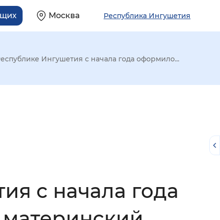
ящих
Москва
Республика Ингушетия
еспублике Ингушетия с начала года оформило...
ия с начала года
й
а материнский