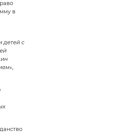
право
мму в
 детей с
лей
дин
иям
»,
е
ых
жданство