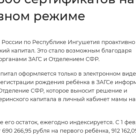
Инверсивный монохромный
Синий
ивном режиме
Выключены
а России по Республике Ингушетия проактивно
кий капитал. Это стало возможным благодаря
ести
Остановить
Повторить
органами ЗАГС и Отделением СФР.
апитал оформляется только в электронном виде
регистрации рождения ребёнка в ЗАГСе инфор
 Отделение СФР, которое выносит решение и
еринского капитала в личный кабинет мамы на
е его остаток, ежегодно индексируется. С 1 фе
690 266,95 рубля на первого ребёнка, 912 162,0