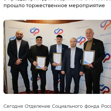
прошло торжественное мероприятие
Интервал между буквами
Нормальный
Увеличенный
Большо
Цвет сайта
Монохромный
Инверсивный монохромны
Синий фон
Изображения
Включены
Выключены
Звуковой ассистент
Воспроизвести
Остановить
Повтори
Сегодня Отделение Социального фонда Рос