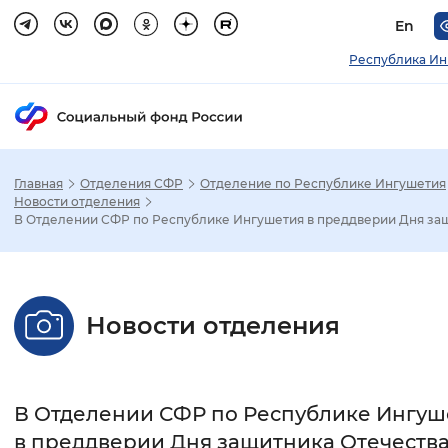
En
Республика Ин
Главная
Отделения СФР
Отделение по Республике Ингушетия
Зак
Новости отделения
В Отделении СФР по Республике Ингушетия в преддверии Дня защ.
Настройка режима отображения
Размер шрифта
Новости отделения
Стандартный
Увеличенный
Крупны
Шрифт
В Отделении СФР по Республике Ингуш
Без засечек
С засечками
в преддверии Дня защитника Отечеств