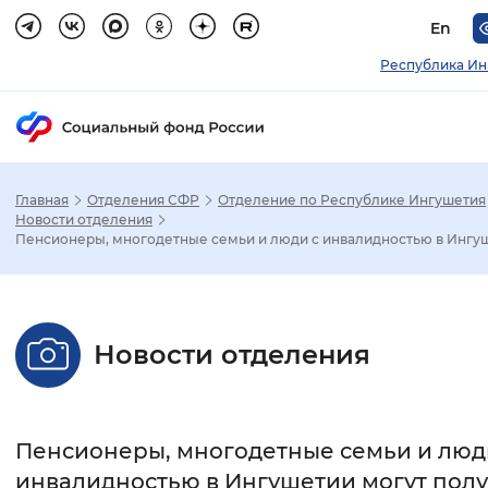
En
Республика Ин
Главная
Отделения СФР
Отделение по Республике Ингушетия
Зак
Новости отделения
Пенсионеры, многодетные семьи и люди с инвалидностью в Ингуш.
Настройка режима отображения
Размер шрифта
Новости отделения
Стандартный
Увеличенный
Крупны
Шрифт
Пенсионеры, многодетные семьи и люд
Без засечек
С засечками
инвалидностью в Ингушетии могут полу