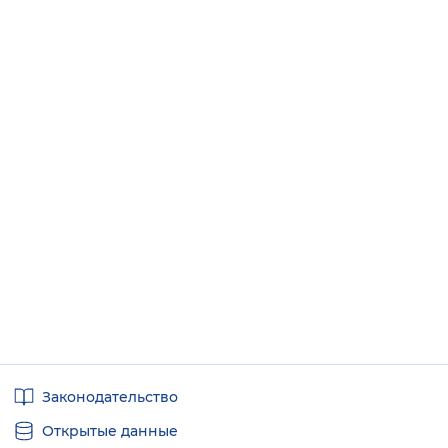
Полезные
Законодательство
ссылки
Открытые данные