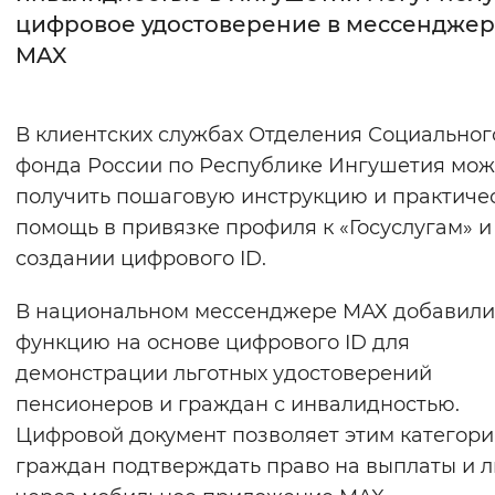
цифровое удостоверение в мессендже
Интервал между буквами
MAX
Нормальный
Увеличенный
Большо
В клиентских службах Отделения Социальног
Цвет сайта
фонда России по Республике Ингушетия мо
Монохромный
Инверсивный монохромны
получить пошаговую инструкцию и практиче
помощь в привязке профиля к «Госуслугам» и
Синий фон
создании цифрового ID.
Изображения
В национальном мессенджере MАХ добавили
Включены
Выключены
функцию на основе цифрового ID для
демонстрации льготных удостоверений
Звуковой ассистент
пенсионеров и граждан с инвалидностью.
Цифровой документ позволяет этим категор
Воспроизвести
Остановить
Повтори
граждан подтверждать право на выплаты и л