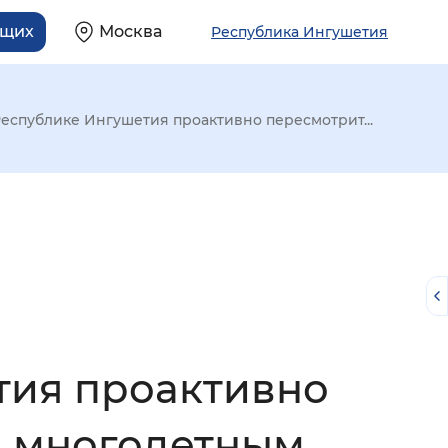
ящих
Москва
Республика Ингушетия
еспублике Ингушетия проактивно пересмотрит...
тия проактивно
й
я многодетным