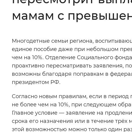
Цвет сайта
:
Монохромный
мамам с превышен
Изображения
:
Включены
Многодетные семьи региона, воспитывающи
единое пособие даже при небольшом пре
Звуковой ассистент
:
Воспроизв
чем на 10%. Отделение Социального фонд
проактивно пересматривать заявления, по
возможны благодаря поправкам в федера
президентом РФ.
Вернуть стандартные настройки
Согласно новым правилам, если в период
не более чем на 10%, при следующем обра
Главное условие — заявление на продлен
срока его назначения или в течение трёх
этой возможностью можно только один раз