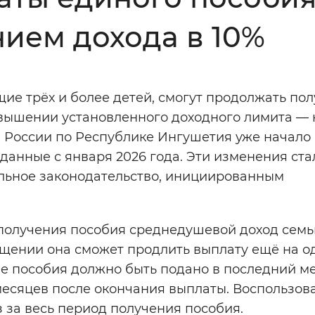
Инверсивный монохромный
Синий
ием дохода в 10%
Выключены
е трёх и более детей, смогут продолжать пол
вышении установленного доходного лимита — 
ести
Остановить
Повторить
а России по Республике Ингушетия уже начало
данные с января 2026 года. Эти изменения ста
льное законодательство, инициированным
 получения пособия среднедушевой доход семь
щении она сможет продлить выплату ещё на од
ие пособия должно быть подано в последний м
 месяцев после окончания выплаты. Воспользов
 за весь период получения пособия.