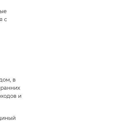
тые
я с
дом, в
 ранних
оходов и
единый