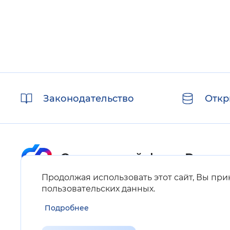
Полезные
Законодательство
Откр
ссылки
Продолжая использовать этот сайт, Вы пр
Карта сайта
пользовательских данных
.
Подробнее
Нашли ошибку на сайте?
Выделите фрагмент текста и нажмите Ctrl+ENTER.