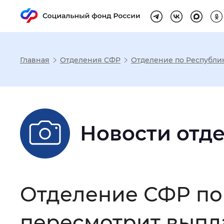
Главная
Отделения СФР
Отделение по Республи
Настройка реж
Размер шрифта
:
Стандартный
Новости отд
Шрифт
:
Без засечек
С з
Отделение СФР по
Интервал между буквами
:
Нор
пересмотрит выпл