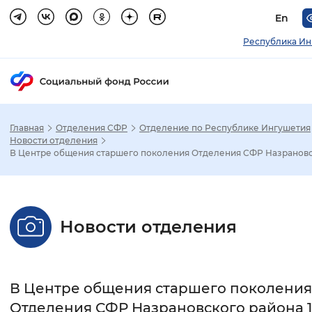
En
Республика Ин
Главная
Отделения СФР
Отделение по Республике Ингушетия
Зак
Новости отделения
В Центре общения старшего поколения Отделения СФР Назрановск
Настройка режима отображения
Размер шрифта
Новости отделения
Стандартный
Увеличенный
Крупны
Шрифт
В Центре общения старшего поколения
Без засечек
С засечками
Отделения СФР Назрановского района 