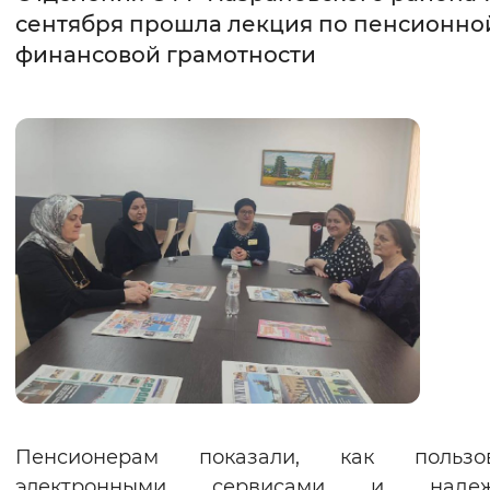
сентября прошла лекция по пенсионно
Интервал между буквами
финансовой грамотности
Нормальный
Увеличенный
Большо
Цвет сайта
Монохромный
Инверсивный монохромны
Синий фон
Изображения
Включены
Выключены
Звуковой ассистент
Воспроизвести
Остановить
Повтори
Пенсионерам показали, как пользов
электронными сервисами и наде