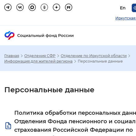
En
Иркутская
Главная
Отделения СФР
Отделение по Иркутской области
Зак
Информация для жителей региона
Персональные данные
Настройка режима отображения
Персональные данные
Размер шрифта
Стандартный
Увеличенный
Крупны
Политика обработки персональных дан
Шрифт
Отделения Фонда пенсионного и социал
страхования Российской Федерации по
Без засечек
С засечками