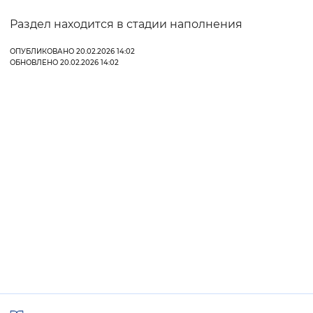
Раздел находится в стадии наполнения
Интервал между буквами
ОПУБЛИКОВАНО 20.02.2026 14:02
Нормальный
Увеличенный
Большо
ОБНОВЛЕНО 20.02.2026 14:02
Цвет сайта
Монохромный
Инверсивный монохромны
Синий фон
Изображения
Включены
Выключены
Звуковой ассистент
Воспроизвести
Остановить
Повтори
Полезные