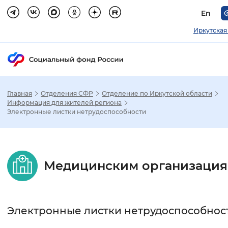
En
Иркутская
Главная
Отделения СФР
Отделение по Иркутской области
Зак
Информация для жителей региона
Электронные листки нетрудоспособности
Настройка режима отображения
Размер шрифта
Медицинским организаци
Стандартный
Увеличенный
Крупны
Шрифт
Электронные листки нетрудоспособнос
Без засечек
С засечками