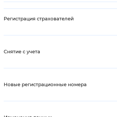
Интервал между буквами
Регистрация страхователей
Нормальный
Увеличенный
Большо
Цвет сайта
Монохромный
Инверсивный монохромны
Снятие с учета
Синий фон
Изображения
Включены
Выключены
Новые регистрационные номера
Звуковой ассистент
Воспроизвести
Остановить
Повтори