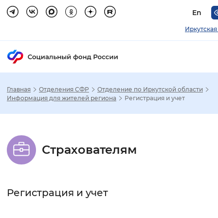
En
Иркутская
Главная
Отделения СФР
Отделение по Иркутской области
Зак
Информация для жителей региона
Регистрация и учет
Настройка режима отображения
Страхователям
Размер шрифта
Стандартный
Увеличенный
Крупны
Регистрация и учет
Шрифт
Без засечек
С засечками