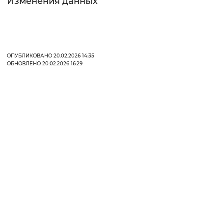
Изменения данных
Вернуть стандартные настройки
ОПУБЛИКОВАНО 20.02.2026 14:35
ОБНОВЛЕНО 20.02.2026 16:29