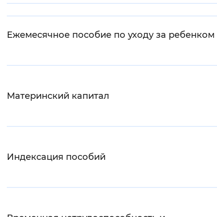
Интервал между буквами
Ежемесячное пособие по уходу за ребенком
Нормальный
Увеличенный
Большо
Цвет сайта
Монохромный
Инверсивный монохромны
Материнский капитал
Синий фон
Изображения
Включены
Выключены
Индексация пособий
Звуковой ассистент
Воспроизвести
Остановить
Повтори