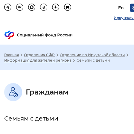
En
Иркутская
Главная
Отделения СФР
Отделение по Иркутской области
Зак
Информация для жителей региона
Семьям с детьми
Настройка режима отображения
Гражданам
Размер шрифта
Стандартный
Увеличенный
Крупны
Семьям с детьми
Шрифт
Без засечек
С засечками