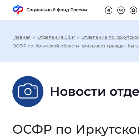
Главная
Отделения СФР
Отделение по Иркутско
Настройка реж
ОСФР по Иркутской области призывает граждан быт
Размер шрифта
:
Стандартный
Новости отд
Шрифт
:
Без засечек
С з
Интервал между буквами
:
Нор
ОСФР по Иркутско