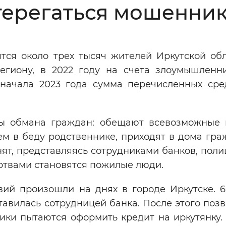
терегаться мошенни
Инверсивный монохромный
Синий
ся около трех тысяч жителей Иркутской обл
Выключены
гиону, в 2022 году на счета злоумышленн
 начала 2023 года сумма перечисленных сре
ести
Остановить
Повторить
ы обмана граждан: обещают всевозможные 
м в беду родственнике, приходят в дома гра
ят, представляясь сотрудниками банков, поли
ртвами становятся пожилые люди.
ий произошли на днях в городе Иркутске. 6
авилась сотрудницей банка. После этого поз
ники пытаются оформить кредит на иркутянку.