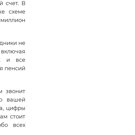
 счет. В
же схеме
 миллион
удники не
, включая
к и все
я пенсий
м звонит
ер вашей
та, цифры
ам стоит
бо всех