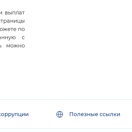
и выплат
страницы
можете по
занную с
дь можно
коррупции
Полезные ссылки