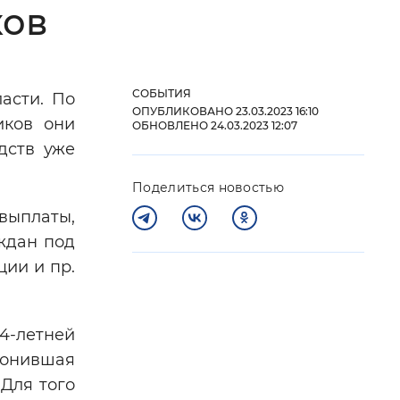
ков
 фон
СОБЫТИЯ
асти. По
ОПУБЛИКОВАНО 23.03.2023 16:10
иков они
ОБНОВЛЕНО 24.03.2023 12:07
дств уже
Поделиться новостью
выплаты,
ждан под
ции и пр.
Закрыть
4-летней
вонившая
 Для того