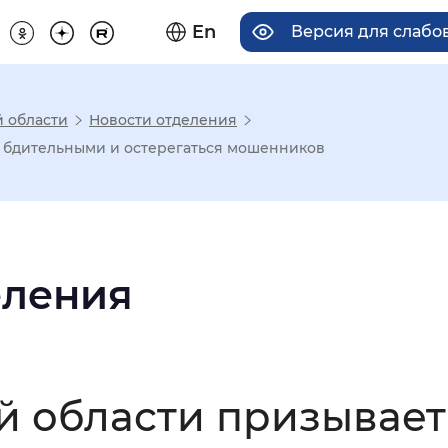
En
Версия для слаб
й области
Новости отделения
има отображения
ь бдительными и остерегаться мошенников
Увеличенный
Крупный
еления
асечками
мальный
Увеличенный
Большо
й области призывает