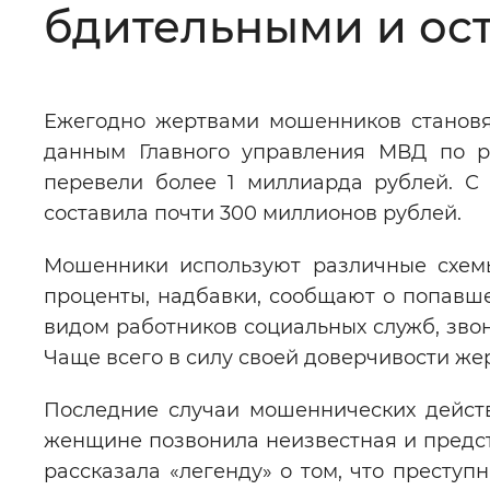
бдительными и ос
Цвет сайта
:
Монохромный
Ежегодно жертвами мошенников становят
Изображения
:
Включены
данным Главного управления МВД по ре
перевели более 1 миллиарда рублей. С
Звуковой ассистент
:
Воспроизв
составила почти 300 миллионов рублей.
Мошенники используют различные схем
проценты, надбавки, сообщают о попавше
видом работников социальных служб, звон
Вернуть стандартные настройки
Чаще всего в силу своей доверчивости же
Последние случаи мошеннических действ
женщине позвонила неизвестная и предст
рассказала «легенду» о том, что преступ