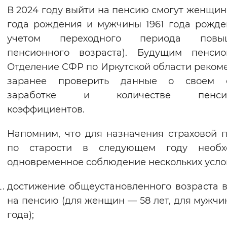
В 2024 году выйти на пенсию смогут женщин
Интервал между буквами
года рождения и мужчины 1961 года рожде
учетом переходного периода повы
Нормальный
Увеличенный
Большо
пенсионного возраста). Будущим пенсио
Отделение СФР по Иркутской области реком
Цвет сайта
заранее проверить данные о своем с
Монохромный
Инверсивный монохромны
заработке и количестве пенсио
Синий фон
коэффициентов.
Напомним, что для назначения страховой 
Изображения
по старости в следующем году необх
Включены
Выключены
одновременное соблюдение нескольких усло
Звуковой ассистент
достижение общеустановленного возраста 
на пенсию (для женщин — 58 лет, для мужчи
Воспроизвести
Остановить
Повтори
года);