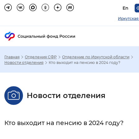
En
Иркутская
Главная
Отделения СФР
Отделение по Иркутской области
Зак
Новости отделения
Кто выходит на пенсию в 2024 году?
Настройка режима отображения
Новости отделения
Размер шрифта
Стандартный
Увеличенный
Крупны
Кто выходит на пенсию в 2024 году?
Шрифт
Без засечек
С засечками