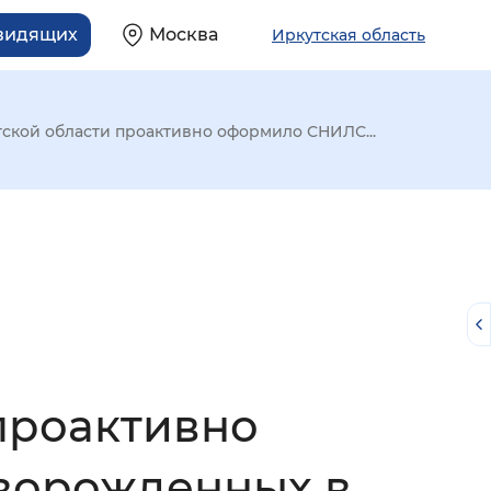
овидящих
Москва
Иркутская область
ской области проактивно оформило СНИЛС...
проактивно
й
ворожденных в