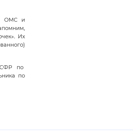
са ОМС и
апомним,
чек». Их
ванного)
 СФР по
ьника по