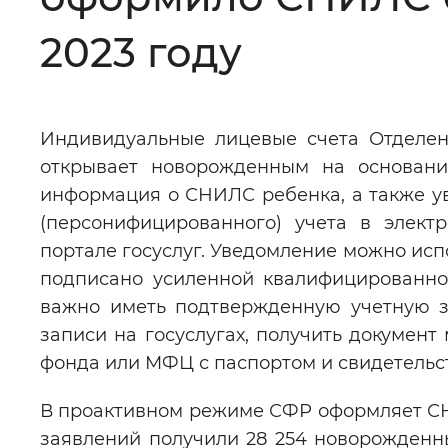
Цвет сайта
:
Монохромный
2023 году
Изображения
:
Включены
Индивидуальные лицевые счета Отделен
открывает новорожденным на основани
Звуковой ассистент
:
Воспроизв
информация о СНИЛС ребенка, а также у
(персонифицированного) учета в элек
портале госуслуг. Уведомление можно исп
подписано усиленной квалифицированно
важно иметь подтвержденную учетную з
Вернуть стандартные настройки
записи на госуслугах, получить докумен
фонда или МФЦ с паспортом и свидетельс
В проактивном режиме СФР оформляет СНИ
заявлений получили 28 254 новорожденны