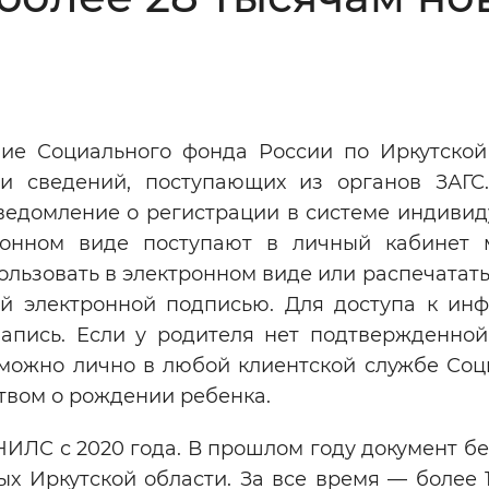
Инверсивный монохромный
Синий
Выключены
ие Социального фонда России по Иркутской
и сведений, поступающих из органов ЗАГ
ести
Остановить
Повторить
ведомление о регистрации в системе индивид
тронном виде поступают в личный кабинет
ользовать в электронном виде или распечатать
й электронной подписью. Для доступа к ин
апись. Если у родителя нет подтвержденной
т можно лично в любой клиентской службе Соц
твом о рождении ребенка.
ЛС с 2020 года. В прошлом году документ бе
х Иркутской области. За все время — более 1