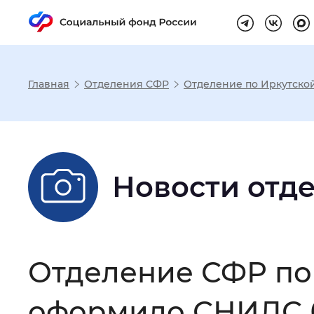
Главная
Отделения СФР
Отделение по Иркутско
Настройка реж
Размер шрифта
:
Стандартный
Новости отд
Шрифт
:
Без засечек
С з
Отделение СФР по
Интервал между буквами
:
Нор
оформило СНИЛС б