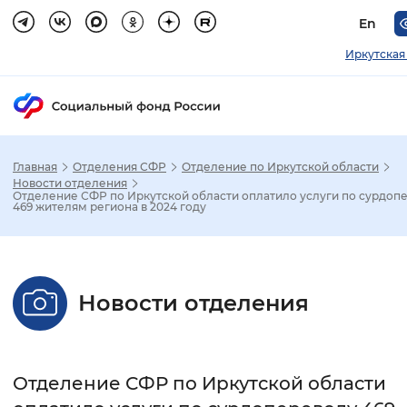
En
Иркутская
Главная
Отделения СФР
Отделение по Иркутской области
Зак
Новости отделения
Отделение СФР по Иркутской области оплатило услуги по сурдоп
469 жителям региона в 2024 году
Настройка режима отображения
Размер шрифта
Новости отделения
Стандартный
Увеличенный
Крупны
Шрифт
Отделение СФР по Иркутской области
Без засечек
С засечками