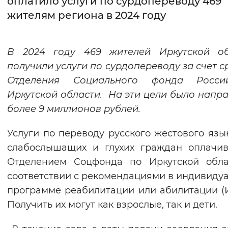
оплатило услуги по сурдопереводу 469
жителям региона в 2024 году
Интервал между буквами
Нормальный
Увеличенный
Большо
В 2024 году 469 жителей Иркутской об
получили услуги по сурдопереводу за счет с
Цвет сайта
Отделения Социального фонда Росс
Монохромный
Инверсивный монохромны
Иркутской области. На эти цели было напр
Синий фон
более 9 миллионов рублей.
Услуги по переводу русского жестового язы
Изображения
слабослышащих и глухих граждан оплачи
Включены
Выключены
Отделением Соцфонда по Иркутской обла
соответствии с рекомендациями в индивиду
Звуковой ассистент
программе реабилитации или абилитации (
Воспроизвести
Остановить
Повтори
Получить их могут как взрослые, так и дети.