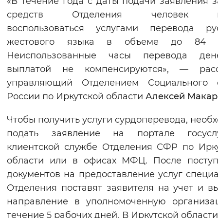
«В течение года с даты подачи заявления з
Вернуть стандартные настройки
средств Отделения человек м
воспользоваться услугами перевода рус
жестового языка в объеме до 84 ч
Неиспользованные часы перевода ден
выплатой не компенсируются», — расс
управляющий Отделением Социального 
России по Иркутской области
Алексей Макар
Чтобы получить услуги сурдоперевода, необ
подать заявление на портале госусл
клиентской службе Отделения СФР по Ирк
области или в офисах МФЦ. После посту
документов на предоставление услуг специ
Отделения поставят заявителя на учет и в
направление в уполномоченную организа
течение 5 рабочих дней. В Иркутской области