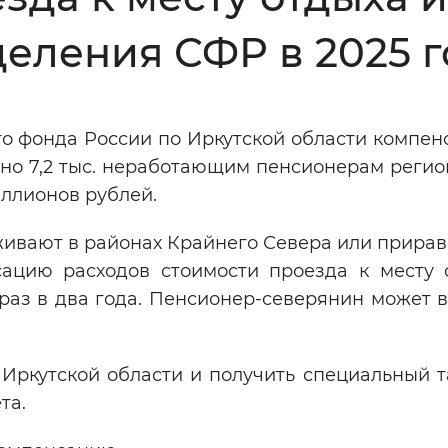
Инверсивный монохромный
Синий
еления СФР в 2025 г
Выключены
го фонда России по Иркутской области компен
тно 7,2 тыс. неработающим пенсионерам регио
ести
Остановить
Повторить
иллионов рублей.
ивают в районах Крайнего Севера или прирав
сацию расходов стоимости проезда к месту 
раз в два года. Пенсионер-северянин может 
Иркутской области и получить специальный т
та.