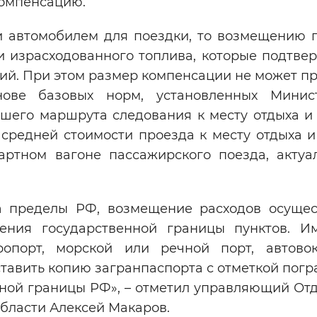
компенсацию.
и автомобилем для поездки, то возмещению 
и израсходованного топлива, которые подтве
ий. При этом размер компенсации не может п
нове базовых норм, установленных Минис
шего маршрута следования к месту отдыха и 
средней стоимости проезда к месту отдыха и
ртном вагоне пассажирского поезда, актуа
за пределы РФ, возмещение расходов осущес
ения государственной границы пунктов. И
ропорт, морской или речной порт, автово
тавить копию загранпаспорта с отметкой пог
нной границы РФ», – отметил управляющий От
бласти Алексей Макаров.