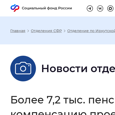
Главная
Отделения СФР
Отделение по Иркутско
Настройка реж
Размер шрифта
:
Стандартный
Новости отд
Шрифт
:
Без засечек
С з
Более 7,2 тыс. пе
Интервал между буквами
:
Нор
компенсацию проез