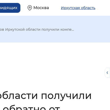
овидящих
Москва
Иркутская область
ров Иркутской области получили компе...
 области получили
й
 обратно от