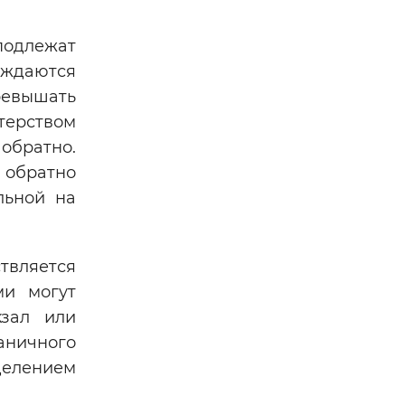
подлежат
рждаются
ревышать
терством
обратно.
 обратно
льной на
твляется
ми могут
кзал или
раничного
делением