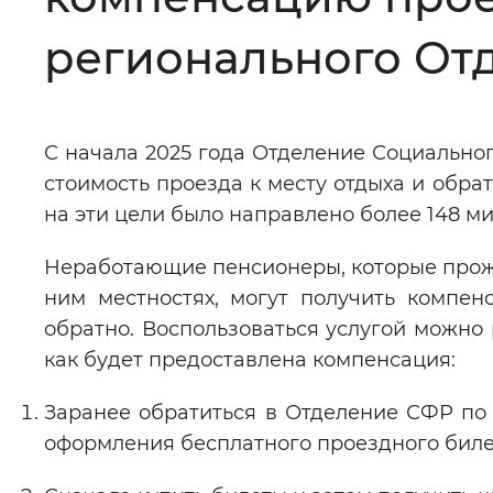
Цвет сайта
:
Монохромный
регионального Отд
Изображения
:
Включены
С начала 2025 года Отделение Социально
стоимость проезда к месту отдыха и обра
Звуковой ассистент
:
Воспроизв
на эти цели было направлено более 148 м
Неработающие пенсионеры, которые прож
ним местностях, могут получить компен
обратно. Воспользоваться услугой можно 
Вернуть стандартные настройки
как будет предоставлена компенсация:
Заранее обратиться в Отделение СФР по 
оформления бесплатного проездного биле