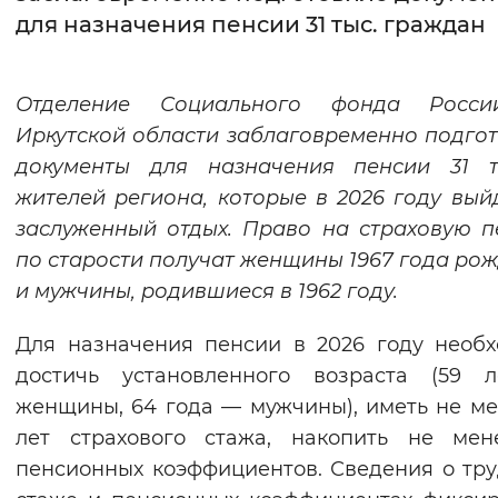
для назначения пенсии 31 тыс. граждан
Интервал между буквами
Нормальный
Увеличенный
Большо
Отделение Социального фонда Росс
Иркутской области заблаговременно подго
Цвет сайта
документы для назначения пенсии 31 т
Монохромный
Инверсивный монохромны
жителей региона, которые в 2026 году вый
заслуженный отдых. Право на страховую 
Синий фон
по старости получат женщины 1967 года ро
и мужчины, родившиеся в 1962 году.
Изображения
Включены
Выключены
Для назначения пенсии в 2026 году необ
достичь установленного возраста (59 
Звуковой ассистент
женщины, 64 года — мужчины), иметь не ме
лет страхового стажа, накопить не мен
Воспроизвести
Остановить
Повтори
пенсионных коэффициентов. Сведения о тр