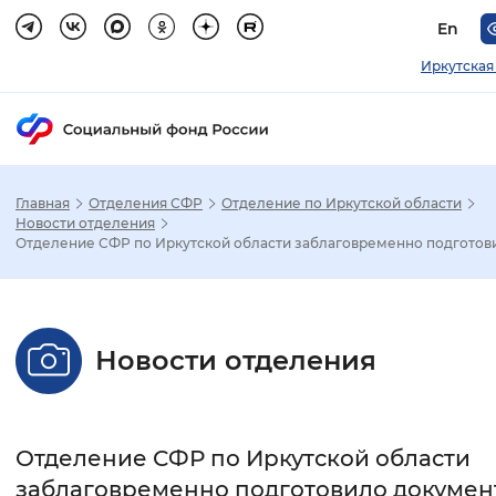
En
Иркутская
Главная
Отделения СФР
Отделение по Иркутской области
Зак
Новости отделения
Отделение СФР по Иркутской области заблаговременно подготови.
Настройка режима отображения
Размер шрифта
Новости отделения
Стандартный
Увеличенный
Крупны
Шрифт
Отделение СФР по Иркутской области
Без засечек
С засечками
заблаговременно подготовило докумен