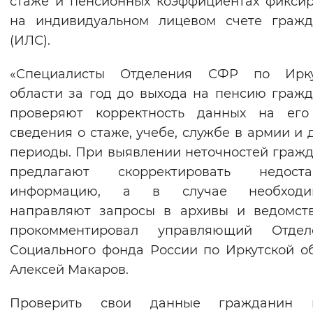
стаже и пенсионных коэффициентах фикси
Вернуть стандартные настройки
на индивидуальном лицевом счете гражд
(ИЛС).
«Специалисты Отделения СФР по Ирку
области за год до выхода на пенсию граж
проверяют корректность данных на его
сведения о стаже, учебе, службе в армии и 
периоды. При выявлении неточностей граж
предлагают скорректировать недост
информацию, а в случае необходим
направляют запросы в архивы и ведомст
прокомментировал управляющий Отдел
Социального фонда России по Иркутской о
Алексей Макаров.
Проверить свои данные гражданин 