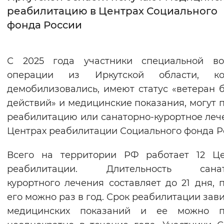
реабилитацию в Центрах Социального
Интервал между буквами
фонда России
Нормальный
Увеличенный
Большо
С 2025 года участники специальной во
Цвет сайта
операции из Иркутской области, ко
Монохромный
Инверсивный монохромны
демобилизовались, имеют статус «ветеран 
действий» и медицинские показания, могут 
Синий фон
реабилитацию или санаторно-курортное леч
Центрах реабилитации Социального фонда Р
Изображения
Включены
Выключены
Всего на территории РФ работает 12 Це
реабилитации. Длительность санат
Звуковой ассистент
курортного лечения составляет до 21 дня, 
его можно раз в год. Срок реабилитации зави
Воспроизвести
Остановить
Повтори
медицинских показаний и ее можно п