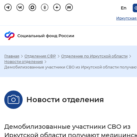
En
Иркутская
Главная
Отделения СФР
Отделение по Иркутской области
Зак
Новости отделения
Демобилизованные участники СВО из Иркутской области получают.
Настройка режима отображения
Размер шрифта
Новости отделения
Стандартный
Увеличенный
Крупны
Шрифт
Демобилизованные участники СВО из
Без засечек
С засечками
Иркутской области получают медицинс