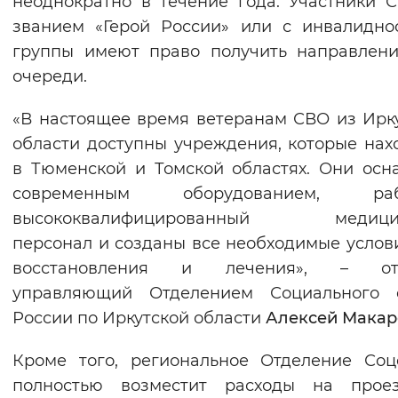
неоднократно в течение года. Участники 
Вернуть стандартные настройки
званием «Герой России» или с инвалидно
группы имеют право получить направлен
очереди.
«В настоящее время ветеранам СВО из Ирк
области доступны учреждения, которые нах
в Тюменской и Томской областях. Они ос
современным оборудованием, раб
высококвалифицированный медици
персонал и созданы все необходимые услов
восстановления и лечения», – от
управляющий Отделением Социального 
России по Иркутской области
Алексей Макар
Кроме того, региональное Отделение Со
полностью возместит расходы на прое