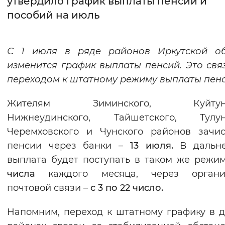
утвердило график выплаты пенсий и
пособий на июль
Интервал между буквами
Нормальный
Увеличенный
Большо
С 1 июля в ряде районов Иркутской об
изменится график выплаты пенсий. Это свя
Цвет сайта
переходом к штатному режиму выплаты пенс
Монохромный
Инверсивный монохромны
Жителям Зиминского, Куйтунск
Синий фон
Нижнеудинского, Тайшетского, Тулунс
Черемховского и Чунского районов зачи
Изображения
пенсии через банки –
13 июля.
В дальн
Включены
Выключены
выплата будет поступать в таком же режи
числа
каждого месяца, через органи
Звуковой ассистент
почтовой связи –
с 3 по 22 число.
Воспроизвести
Остановить
Повтори
Напомним, переход к штатному графику в 