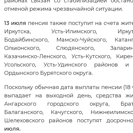
районах связан со стабилизацией обстан
Вернуть стандартные настройки
отменой режима чрезвычайной ситуации.
13 июля
пенсия также поступит на счета жите
Иркутска, Усть-Илимского, Иркутс
Бодайбинского, Мамско-Чуйского, Катанг
Ольхонского, Слюдянского, Заларинс
Казачинско-Ленского, Усть-Кутского, Кирен
Усольского, Усть-Удинского районов и 
Ордынского Бурятского округа.
Поскольку обычная дата выплаты пенсии (18 
выпадает на выходной день, средства ж
Ангарского городского округа, Братс
Балаганского, Качугского, Нижнеилимск
Шелеховского районов поступят досроч
июля.