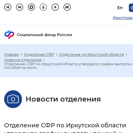
En
Иркутская
Главная
Отделения СФР
Отделение по Иркутской области
Зак
Новости отделения
Отделение СФР по Иркутской области утвердило график выплаты 
пособий на июль
Настройка режима отображения
Размер шрифта
Новости отделения
Стандартный
Увеличенный
Крупны
Шрифт
Отделение СФР по Иркутской области
Без засечек
С засечками