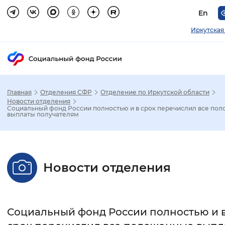
En
Иркутская
Главная
Отделения СФР
Отделение по Иркутской области
Зак
Новости отделения
Социальный фонд России полностью и в срок перечислил все по
выплаты получателям
Настройка режима отображения
Размер шрифта
Новости отделения
Стандартный
Увеличенный
Крупны
Шрифт
Социальный фонд России полностью и 
Без засечек
С засечками