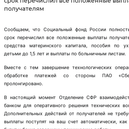
срок перечислил все положенные выпл
получателям
Интервал между буквами
Нормальный
Увеличенный
Большо
Сообщаем, что Социальный фонд России полност
срок перечислил все положенные выплаты получат
Цвет сайта
средства материнского капитала, пособия по ух
Монохромный
Инверсивный монохромны
детьми до 1,5 лет и выплаты по больничным листам. 
Синий фон
Вместе с тем завершение технологических опера
обработке платежей со стороны ПАО «Сбер
Изображения
пролонгировано.   
Включены
Выключены
В настоящий момент Отделение СФР взаимодейст
Звуковой ассистент
банком для оперативного решения технических воп
Дополнительных действий от получателей не требу
Воспроизвести
Остановить
Повтори
выплаты поступят на ваш счет автоматически, как 