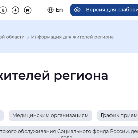
En
Версия для слабов
ой области
Информация для жителей региона
има отображения
ителей региона
Увеличенный
Крупный
асечками
м
Медицинским организациям
График прием
мальный
Увеличенный
Большо
ского обслуживания Социального фонда России, дей
года