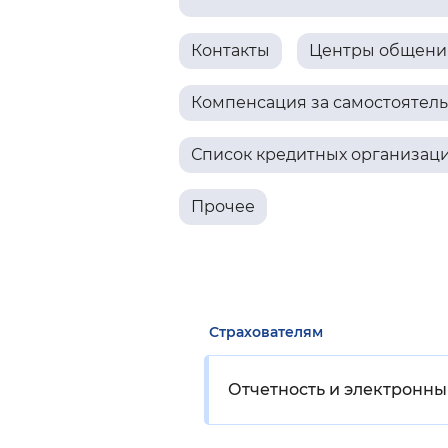
Цвет сайта
:
Монохромный
Контакты
Центры общения
Компенсация за самостоятел
Изображения
:
Включены
Список кредитных организац
Звуковой ассистент
:
Воспроизв
Прочее
Вернуть стандартные настройки
Страхователям
Отчетность и электронн