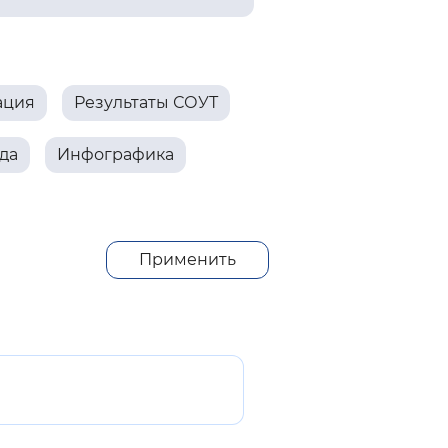
 фон
ация
Результаты СОУТ
да
Инфографика
Применить
Закрыть