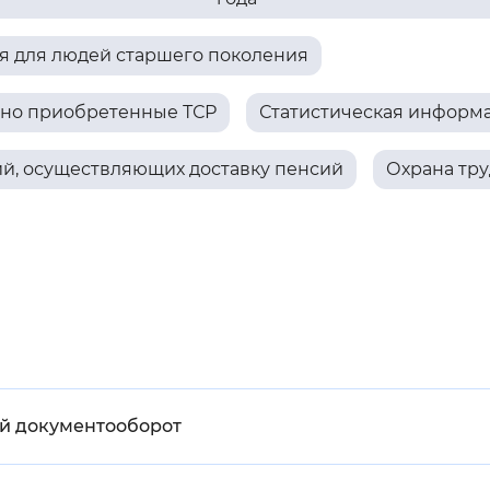
Инверсивный монохромный
Синий
 для людей старшего поколения
ьно приобретенные ТСР
Статистическая информ
Выключены
ий, осуществляющих доставку пенсий
Охрана тру
ести
Остановить
Повторить
ый документооборот