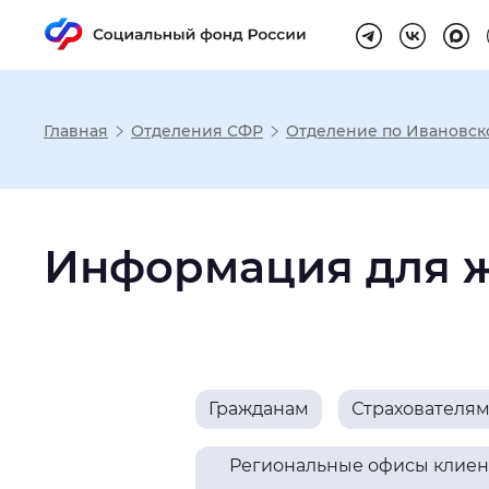
Главная
Отделения СФР
Отделение по Ивановск
Настройка реж
Информация для ж
Размер шрифта
:
Стандартный
Шрифт
:
Без засечек
С з
Гражданам
Страхователя
Интервал между буквами
:
Нор
Региональные офисы клиент