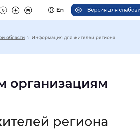
En
Версия для слабов
ой области
Информация для жителей региона
има отображения
Увеличенный
Крупный
м организациям
асечками
ителей региона
мальный
Увеличенный
Большо