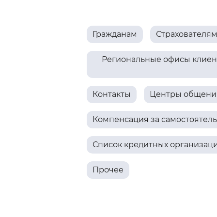
Цвет сайта
:
Монохромный
Гражданам
Страхователя
Изображения
:
Включены
Региональные офисы клиент
Звуковой ассистент
:
Воспроизв
Контакты
Центры общения
Компенсация за самостоятел
Список кредитных организац
Вернуть стандартные настройки
Прочее