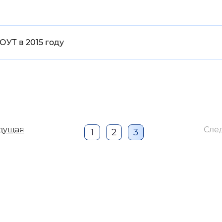
ОУТ в 2015 году
дущая
Сле
1
2
3