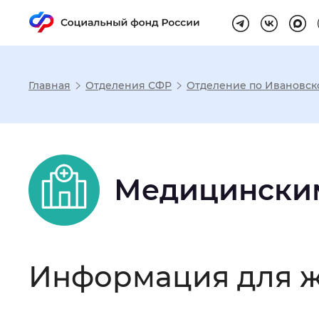
Главная
Отделения СФР
Отделение по Ивановск
Настройка реж
Размер шрифта
:
Стандартный
Медицински
Шрифт
:
Без засечек
С з
Информация для ж
Интервал между буквами
:
Нор