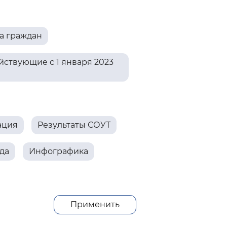
 фон
а граждан
ствующие с 1 января 2023
ация
Результаты СОУТ
да
Инфографика
Закрыть
Применить