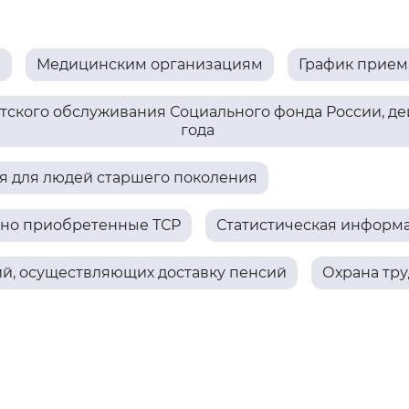
Инверсивный монохромный
Синий
м
Медицинским организациям
График прием
Выключены
ского обслуживания Социального фонда России, дей
года
ести
Остановить
Повторить
 для людей старшего поколения
ьно приобретенные ТСР
Статистическая информ
ий, осуществляющих доставку пенсий
Охрана тру