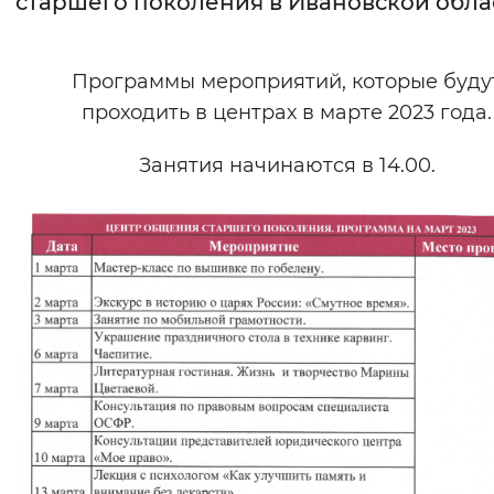
старшего поколения в Ивановской обла
Интервал между буквами
Программы мероприятий, которые буду
Нормальный
Увеличенный
Большо
проходить в центрах в марте 2023 года.
Цвет сайта
Занятия начинаются в 14.00.
Монохромный
Инверсивный монохромны
Синий фон
Изображения
Включены
Выключены
Звуковой ассистент
Воспроизвести
Остановить
Повтори