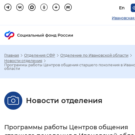
En
Ивановская
Главная
Отделения СФР
Отделение по Ивановской области
Зак
Новости отделения
Программы работы Центров общения старшего поколения в Иван
области
Настройка режима отображения
Размер шрифта
Новости отделения
Стандартный
Увеличенный
Крупны
Шрифт
Программы работы Центров общения
Без засечек
С засечками