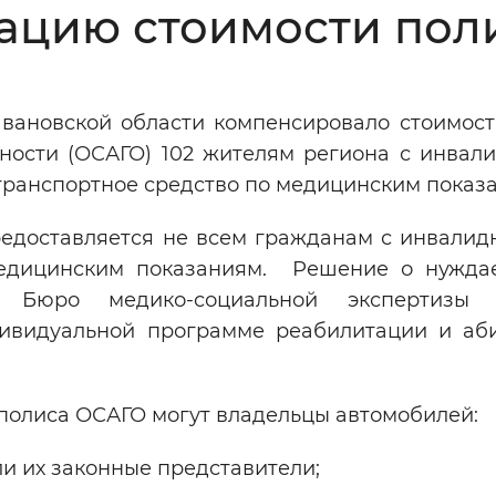
ацию стоимости пол
Инверсивный монохромный
Синий
вановской области компенсировало стоимост
Выключены
ности (ОСАГО) 102 жителям региона с инвали
транспортное средство по медицинским показ
ести
Остановить
Повторить
едоставляется не всем гражданам с инвалидн
медицинским показаниям. Решение о нужда
ы Бюро медико-социальной экспертизы
дивидуальной программе реабилитации и аб
полиса ОСАГО могут владельцы автомобилей:
и их законные представители;