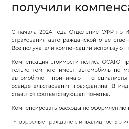
получили компенс
Цвет сайта
:
Монохромный
С начала 2024 года Отделение СФР по И
Изображения
:
Включены
страхования автогражданской ответствен
Все получатели компенсации используют 
Звуковой ассистент
:
Воспроизв
Компенсация стоимости полиса ОСАГО пр
только тем, кто имеет автомобиль по 
автомобиле принимают специалист
освидетельствования гражданина. В ин
Вернуть стандартные настройки
ставится соответствующая пометка.
Компенсировать расходы по оформлению 
взрослые граждане с инвалидностью ил