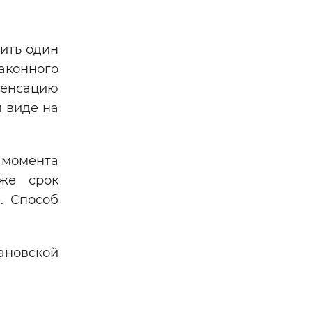
ить один
законного
мпенсацию
 виде на
 момента
же срок
. Способ
ановской