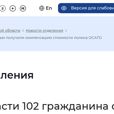
En
Версия для слабов
ой области
Новости отделения
има отображения
стью получили компенсацию стоимости полиса ОСАГО
Увеличенный
Крупный
еления
асечками
мальный
Увеличенный
Большо
сти 102 гражданина