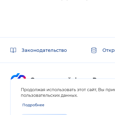
Полезные
Законодательство
Откр
ссылки
Продолжая использовать этот сайт, Вы пр
Карта сайта
пользовательских данных
.
Подробнее
Нашли ошибку на сайте?
Выделите фрагмент текста и нажмите Ctrl+ENTER.