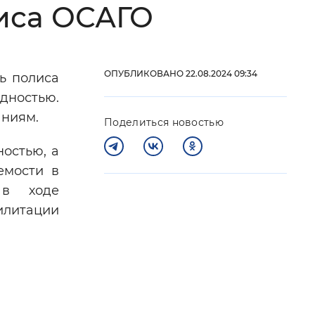
иса ОСАГО
 фон
ОПУБЛИКОВАНО 22.08.2024 09:34
ь полиса
дностью.
аниям.
Поделиться новостью
остью, а
емости в
 в ходе
илитации
Закрыть