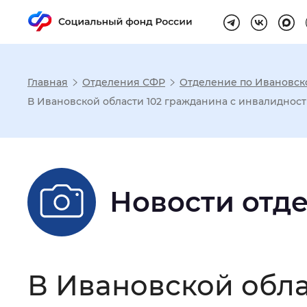
Главная
Отделения СФР
Отделение по Ивановск
Настройка реж
В Ивановской области 102 гражданина с инвалидно
Размер шрифта
:
Стандартный
Новости отд
Шрифт
:
Без засечек
С з
Интервал между буквами
:
Нор
В Ивановской обла