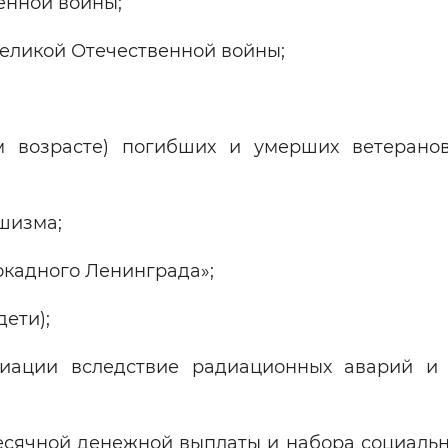
енной войны;
Великой Отечественной войны;
м возрасте) погибших и умерших ветерано
шизма;
окадного Ленинграда»;
дети);
диации вследствие радиационных аварий и
сячной денежной выплаты и набора социальны