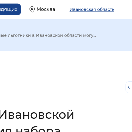
идящих
Москва
Ивановская область
ые льготники в Ивановской области могу...
 Ивановской
й
ия набора