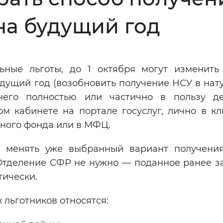
Инверсивный монохромный
Синий
на будущий год
Выключены
ные льготы, до 1 октября могут изменить
удущий год (возобновить получение НСУ в нат
ести
Остановить
Повторить
него полностью или частично в пользу д
ом кабинете на портале госуслуг, лично в кл
ного фонда или в МФЦ.
 менять уже выбранный вариант получени
 Отделение СФР не нужно — поданное ранее з
тически.
 льготников относятся: