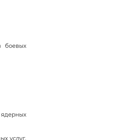
в боевых
 ядерных
х услуг.