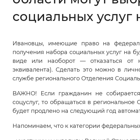
Цвет сайта
:
Монохромный
социальных услуг 
Изображения
:
Включены
Ивановцы, имеющие право на федераль
получения набора социальных услуг на б
Звуковой ассистент
:
Воспроизв
виде или наоборот — отказаться от 
эквивалента). Сделать это можно в личн
службе регионального Отделения Социаль
ВАЖНО! Если гражданин не собирается
Вернуть стандартные настройки
соцуслуг, то обращаться в региональное
будет продлено на следующий год автома
Напоминаем, что к категории федеральных