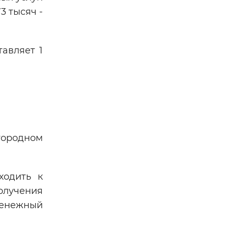
3 тысяч -
тавляет 1
городном
ходить к
олучения
денежный