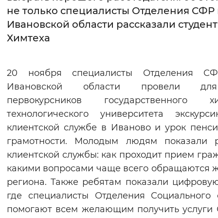
не только специалисты Отделения СФР
Интервал между буквами
Ивановской области рассказали студен
Химтеха
Нормальный
Увеличенный
Большо
Цвет сайта
20 ноября специалисты Отделения С
Монохромный
Инверсивный монохромны
Ивановской области провели дл
первокурсников государственного хи
Синий фон
технологического университета экскурс
клиентской службе в Иваново и урок пенс
Изображения
грамотности. Молодым людям показали р
Включены
Выключены
клиентской службы: как проходит прием граж
какими вопросами чаще всего обращаются 
Звуковой ассистент
региона. Также ребятам показали цифровую
Воспроизвести
Остановить
Повтори
где специалисты Отделения Социального
помогают всем желающим получить услуги