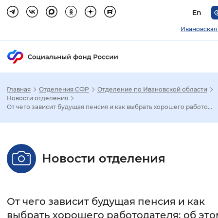
En
Ивановская
Главная
Отделения СФР
Отделение по Ивановской области
Зак
Новости отделения
От чего зависит будущая пенсия и как выбрать хорошего работо...
Настройка режима отображения
Размер шрифта
Новости отделения
Стандартный
Увеличенный
Крупны
Шрифт
От чего зависит будущая пенсия и как
Без засечек
С засечками
выбрать хорошего работодателя: об это