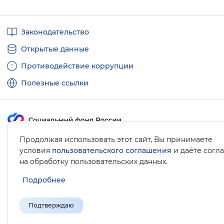
Полезные
Законодательство
ссылки
Открытые данные
Противодействие коррупции
Полезные ссылки
Продолжая использовать этот сайт, Вы принимаете
Карта сайта
условия
пользовательского соглашения
и даёте согл
.
на обработку пользовательских данных
Подробнее
Подтверждаю
© Социальный фонд России, 2008-2026