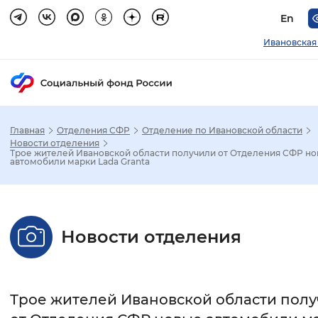
En
Ивановская
Главная
Отделения СФР
Отделение по Ивановской области
Зак
Новости отделения
Трое жителей Ивановской области получили от Отделения СФР н
автомобили марки Lada Granta
Настройка режима отображения
Размер шрифта
Новости отделения
Стандартный
Увеличенный
Крупны
Шрифт
Трое жителей Ивановской области пол
Без засечек
С засечками