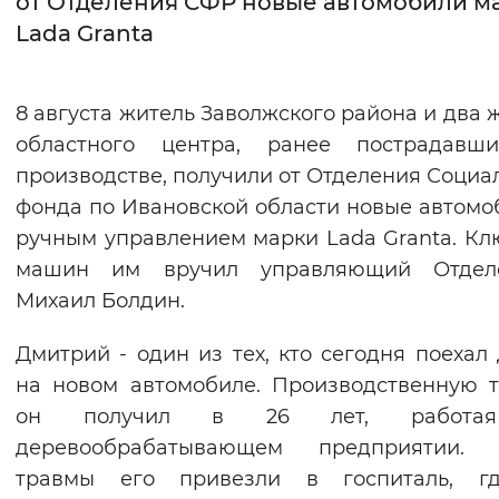
от Отделения СФР новые автомобили м
Lada Granta
Интервал между буквами
Нормальный
Увеличенный
Большо
8 августа житель Заволжского района и два 
областного центра, ранее пострадавш
Цвет сайта
производстве, получили от Отделения Социа
Монохромный
Инверсивный монохромны
фонда по Ивановской области новые автомо
Синий фон
ручным управлением марки Lada Granta. Кл
машин им вручил управляющий Отдел
Изображения
Михаил Болдин.
Включены
Выключены
Дмитрий - один из тех, кто сегодня поехал
на новом автомобиле. Производственную 
Звуковой ассистент
он получил в 26 лет, работа
Воспроизвести
Остановить
Повтори
деревообрабатывающем предприятии. 
травмы его привезли в госпиталь, г