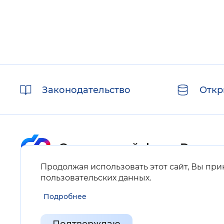
Полезные
Законодательство
Откр
ссылки
Продолжая использовать этот сайт, Вы пр
Карта сайта
пользовательских данных
.
Подробнее
Нашли ошибку на сайте?
Выделите фрагмент текста и нажмите Ctrl+ENTER.