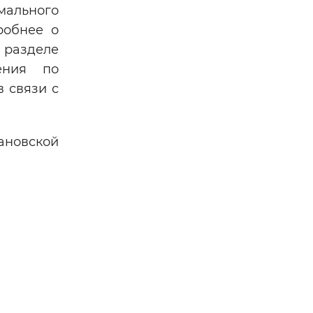
мального
робнее о
 разделе
ения по
 связи с
ановской