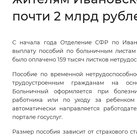
Цвет сайта
:
Монохромный
почти 2 млрд рубл
Изображения
:
Включены
С начала года Отделение СФР по Ивано
выплату пособий по больничным листам
Звуковой ассистент
:
Воспроизв
было оплачено 159 тысяч листков нетрудо
Пособие по временной нетрудоспособно
трудоустроенным гражданам на осно
Больничный оформляется при болезни
Вернуть стандартные настройки
работника или по уходу за ребенком
автоматически направляется работодат
портале госуслуг.
Размер пособия зависит от страхового с