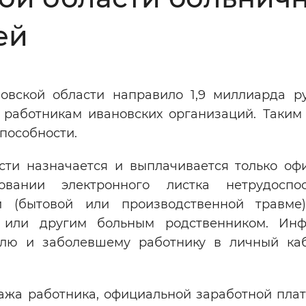
Инверсивный монохромный
Синий
ей
Выключены
вской области направило 1,9 миллиарда р
 работникам ивановских организаций. Таким
ести
Остановить
Повторить
способности.
сти назначается и выплачивается только оф
вании электронного листка нетрудоспосо
 (бытовой или производственной травме
 или другим больным родственником. Ин
елю и заболевшему работнику в личный ка
тажа работника, официальной заработной плат