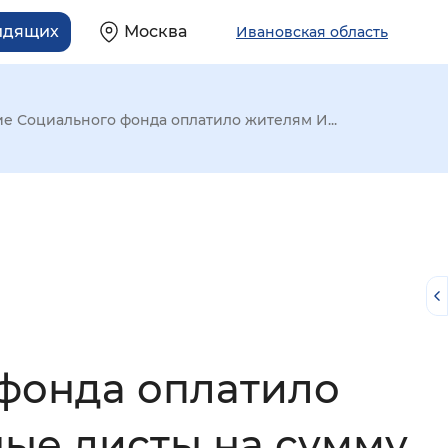
идящих
Москва
Ивановская область
ие Социального фонда оплатило жителям И...
 фонда оплатило
й
ые листы на сумму