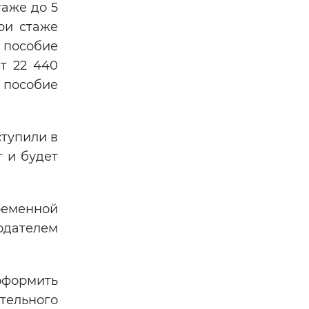
таже до 5
ри стаже
 пособие
т 22 440
 пособие
тупили в
т и будет
еменной
одателем
оформить
ательного