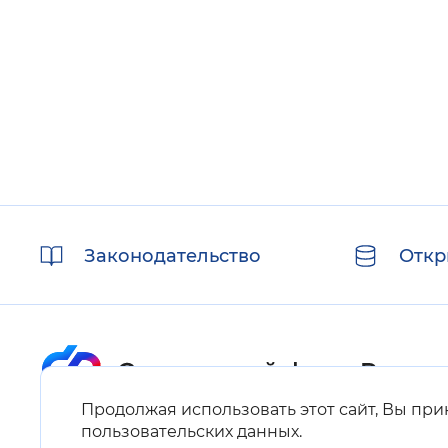
Цвет сайта
:
Монохромный
Изображения
:
Включены
Полезные
Звуковой ассистент
:
Воспроизв
Законодательство
Откр
ссылки
Вернуть стандартные настройки
Продолжая использовать этот сайт, Вы пр
Карта сайта
пользовательских данных
.