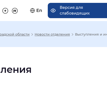
Версия для
En
слабовидящих
радской области
Новости отделения
Выступления и и
има отображения
Увеличенный
Крупный
еления
асечками
мальный
Увеличенный
Большо