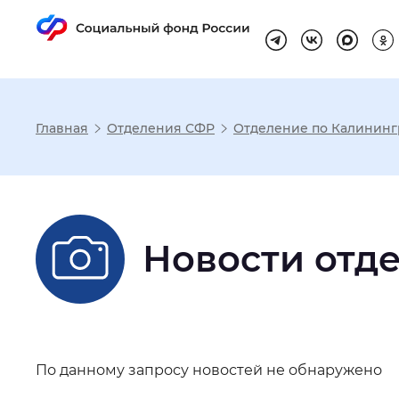
Главная
Отделения СФР
Отделение по Калининг
Настройка реж
Размер шрифта
:
Стандартный
Новости отд
Шрифт
:
Без засечек
С з
По данному запросу новостей не обнаружено
Интервал между буквами
:
Нор