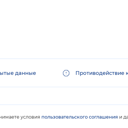
Инверсивный монохромный
Синий
Выключены
ести
Остановить
Повторить
ытые данные
Противодействие 
инимаете условия
пользовательского соглашения
и д