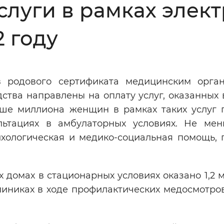
слуги в рамках элек
Инверсивный монохромный
Синий
2 году
Выключены
 родового сертификата медицинским орга
дства направлены на оплату услуг, оказанных 
ести
Остановить
Повторить
ше миллиона женщин в рамках таких услуг 
ьтациях в амбулаторных условиях. Не ме
ихологическая и медико-социальная помощь, 
омах в стационарных условиях оказано 1,2 мл
линиках в ходе профилактических медосмотро