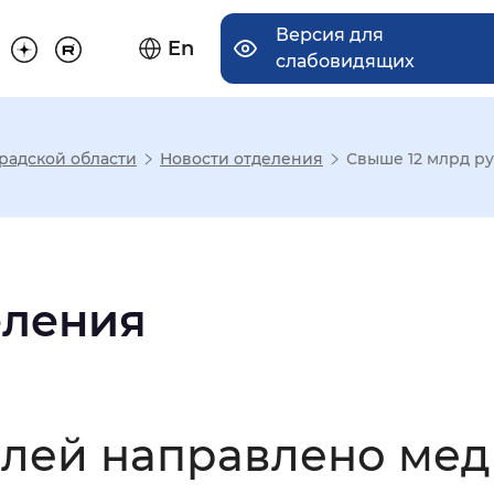
Версия для
En
слабовидящих
радской области
Новости отделения
Свыше 12 млрд ру
има отображения
Увеличенный
Крупный
еления
асечками
блей направлено ме
мальный
Увеличенный
Большо