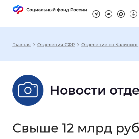
Главная
Отделения СФР
Отделение по Калининг
Настройка реж
Размер шрифта
:
Стандартный
Новости отд
Шрифт
:
Без засечек
С з
Свыше 12 млрд ру
Интервал между буквами
:
Нор