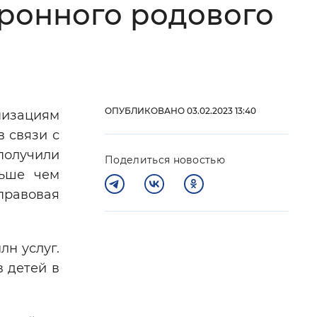
тронного родового
 фон
ОПУБЛИКОВАНО 03.02.2023 13:40
низациям
в связи с
получили
Поделиться новостью
ньше чем
правовая
Закрыть
н услуг.
в детей в