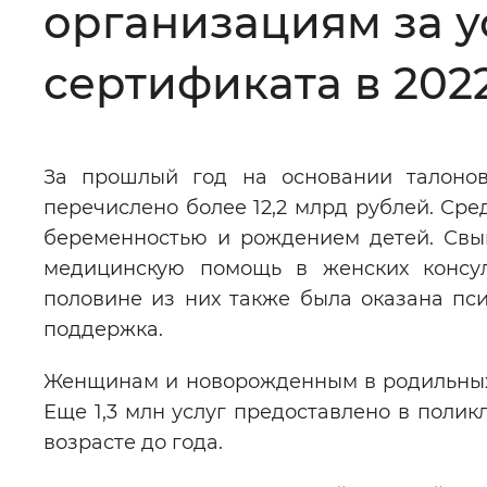
организациям за у
Цвет сайта
:
Монохромный
сертификата в 202
Изображения
:
Включены
За прошлый год на основании талонов
перечислено более 12,2 млрд рублей. Сре
Звуковой ассистент
:
Воспроизв
беременностью и рождением детей. Свы
медицинскую помощь в женских консул
половине из них также была оказана пс
поддержка.
Вернуть стандартные настройки
Женщинам и новорожденным в родильных д
Еще 1,3 млн услуг предоставлено в полик
возрасте до года.