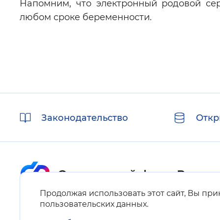
Напомним, что электронный родовой се
любом сроке беременности.
Полезные
Законодательство
Откр
ссылки
Продолжая использовать этот сайт, Вы пр
Карта сайта
пользовательских данных
.