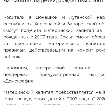
маткапитал на детей, рожденных с 2007
Интервал между буквами
Родители в Донецкой и Луганской нар
Нормальный
Увеличенный
Большо
республиках, Херсонской и Запорожской об
смогут получить материнский капитал за 
Цвет сайта
рожденных с 2007 года. Семьи смогут обра
Монохромный
Инверсивный монохромны
за средствами материнского капита
Синий фон
правилам, действовавшим на момент рож
ребенка.
Изображения
Напомним, материнский капитал –
Включены
Выключены
поддержки, предусмотренная нацпро
«Демография».
Звуковой ассистент
Материнский капитал предоставляется на 
Воспроизвести
Остановить
Повтори
(или последующих) детей с 2007 года. С 202