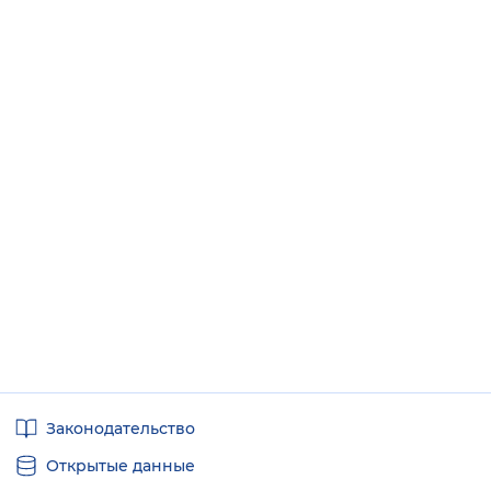
Полезные
Законодательство
ссылки
Открытые данные