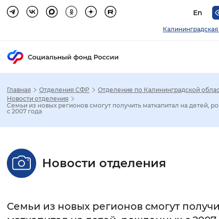
En
Калининградская
Главная
Отделения СФР
Отделение по Калининградской обла
Зак
Новости отделения
Семьи из новых регионов смогут получить маткапитал на детей, 
с 2007 года
Настройка режима отображения
Размер шрифта
Новости отделения
Стандартный
Увеличенный
Крупны
Шрифт
Семьи из новых регионов смогут получ
Без засечек
С засечками