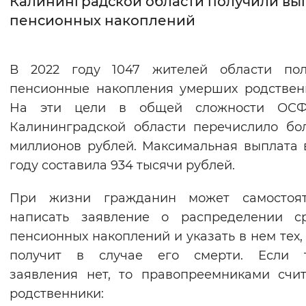
Калининградской области получили вы
пенсионных накоплений
Интервал между буквами
Нормальный
Увеличенный
Большо
В 2022 году 1047 жителей области пол
пенсионные накопления умерших родствен
Цвет сайта
На эти цели в общей сложности ОС
Монохромный
Инверсивный монохромны
Калининградской области перечислило бо
Синий фон
миллионов рублей. Максимальная выплата 
году составила 934 тысячи рублей.
Изображения
При жизни гражданин может самостоят
Включены
Выключены
написать заявление о распределении ср
пенсионных накоплений и указать в нем тех, 
Звуковой ассистент
получит в случае его смерти. Если т
Воспроизвести
Остановить
Повтори
заявления нет, то правопреемниками счи
родственники: