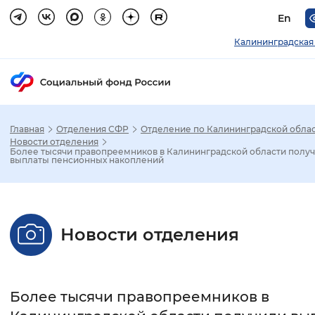
En
Калининградская
Главная
Отделения СФР
Отделение по Калининградской обла
Зак
Новости отделения
Более тысячи правопреемников в Калининградской области полу
выплаты пенсионных накоплений
Настройка режима отображения
Размер шрифта
Новости отделения
Стандартный
Увеличенный
Крупны
Шрифт
Более тысячи правопреемников в
Без засечек
С засечками