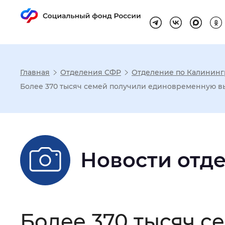
Главная
Отделения СФР
Отделение по Калининг
Настройка реж
Более 370 тысяч семей получили единовременную в
Размер шрифта
:
Стандартный
Новости отд
Шрифт
:
Без засечек
С з
Интервал между буквами
:
Нор
Более 370 тысяч 