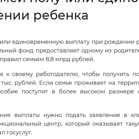
ении ребенка
Инверсивный монохромный
Синий
учили единовременную выплату при рождении р
Выключены
ьный фонд предоставляет одному из родителе
правил семьям 8,8 млрд рублей.
ести
Остановить
Повторить
 к своему работодателю, чтобы получить по
 тыс. рублей. Если семья проживает на террит
собие поступит в более высоком размере 
ия выплаты нужно подать заявление в кл
кциональный центр, который оказывает такую
л госуслуг.