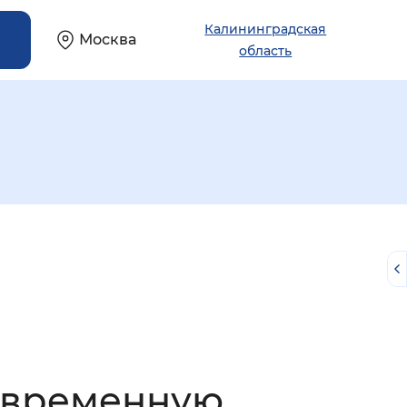
Калининградская
Москва
область
й
новременную