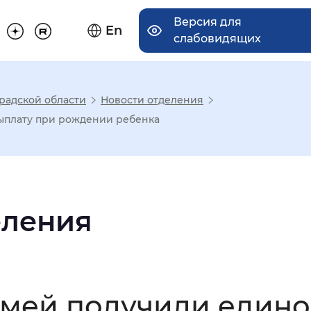
Версия для
En
слабовидящих
радской области
Новости отделения
има отображения
ыплату при рождении ребенка
Увеличенный
Крупный
еления
асечками
мальный
Увеличенный
Большо
семей получили еди