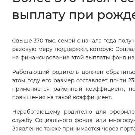
выплату при рожд
Цвет сайта
:
Монохромный
Свыше 370 тыс. семей с начала года пол
Изображения
:
Включены
разовую меру поддержки, которую Социал
на финансирование этой выплаты фонд на
Звуковой ассистент
:
Воспроизв
Работающий родитель должен обратиться
этом году его размер составляет почти 23
применяется районный коэффициент, по
повышения на такой коэффициент.
Вернуть стандартные настройки
Неработающему родителю для оформлен
службу Социального фонда или многофун
Заявление также принимается через порта