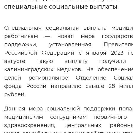
специальные социальные выплаты
Интервал между буквами
Нормальный
Увеличенный
Большо
Специальная социальная выплата медици
работникам — новая мера государств
Цвет сайта
поддержки, установленная Правитель
Монохромный
Инверсивный монохромны
Российской Федерации с января 2023 го
августе такую выплату получили
Синий фон
калининградских медиков. На обеспечени
целей региональное Отделение Социал
Изображения
фонда России направило свыше 28 милл
Включены
Выключены
рублей.
Звуковой ассистент
Данная мера социальной поддержки пола
медицинским сотрудникам первичного 
Воспроизвести
Остановить
Повтори
здравоохранения, центральных район