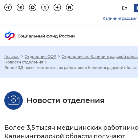
En
Калининградская
Главная
Отделения СФР
Отделение по Калининградской обла
Зак
Новости отделения
Более 3,5 тысяч медицинских работников Калининградской облас..
Настройка режима отображения
Размер шрифта
Новости отделения
Стандартный
Увеличенный
Крупны
Шрифт
Более 3,5 тысяч медицинских работник
Без засечек
С засечками
Калининградской области получают