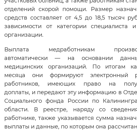
участковых больниц, а также работникам ста
Вернуть стандартные настройки
отделений скорой помощи. Размер назна
средств составляет от 4,5 до 18,5 тысяч ру
зависимости от категории специалиста 
организации.
Выплата медработникам произво
автоматически — на основании данн
медицинских организаций. По итогам ка
месяца они формируют электронный р
работников, имеющих право на полу
доплаты, и передают эту информацию в Отд
Социального фонда России по Калинингр
области. В реестре, наряду со сведени
работнике, также указывается сумма назна
выплаты и данные, по которым она рассчитан