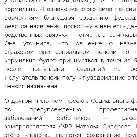
устанавливать пенсии детям до 18 лет, поте
кормильца. «Назначение этого вида пенсии
возможным благодаря созданию федерал
реестра населения, поскольку в нем есть да
родственных связях», – отметила замглав
Она уточнила, что решение о назна
страховой или социальной пенсии по п
кормильца будет приниматься в течение 
после поступления сведений из рее
Получатель пенсии получит уведомление о то
пенсия назначена.
О другом пилотном проекте Социального ф
по предупреждению профессиона
заболеваний работников – расск
зампредседателя СФР Наталья Сидорова.
этого «пилота» является сохранение тру