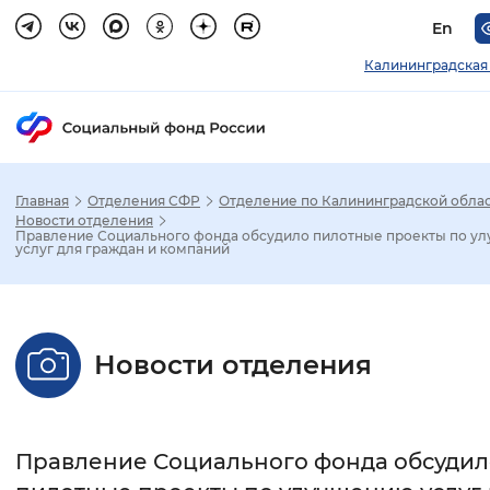
En
Калининградская
Главная
Отделения СФР
Отделение по Калининградской обла
Зак
Новости отделения
Правление Социального фонда обсудило пилотные проекты по у
услуг для граждан и компаний
Настройка режима отображения
Размер шрифта
Новости отделения
Стандартный
Увеличенный
Крупны
Шрифт
Правление Социального фонда обсудил
Без засечек
С засечками