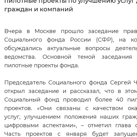
пилотные проекты по улучшению услуг 
граждан и компаний
Интервал между буквами
Нормальный
Увеличенный
Большо
Вчера в Москве прошло заседание прав
Социального фонда России (СФР), на ко
Цвет сайта
обсуждались актуальные вопросы деятел
Монохромный
Инверсивный монохромны
ведомства. Основной темой заседания 
Синий фон
пилотные проекты фонда.
Изображения
Председатель Социального фонда Сергей 
открыл заседание и рассказал, что в это
Включены
Выключены
Социальный фонд проводил более 40 пил
проектов. «Они связаны с качеством ок
Звуковой ассистент
услуг, улучшением положения наших гра
Воспроизвести
Остановить
Повтори
цифровыми аспектами», – отметил глава 
Часть проектов с января будет запуще