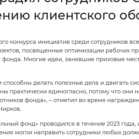
ению клиентского о
Инверсивный монохромный
Синий
го конкурса инициатив среди сотрудников все
Выключены
оектов, посвященные оптимизации рабочих п
 фонда. Многие идеи, занявшие призовые мест
ести
Остановить
Повторить
 способны делать полезные дела и двигать си
ны практически единогласно, потому что они 
ботников фонда», – отметил во время награжде
Чирков.
ьный фонд» проводился в течение 2023 года, 
ения могли направить сотрудники любых долж