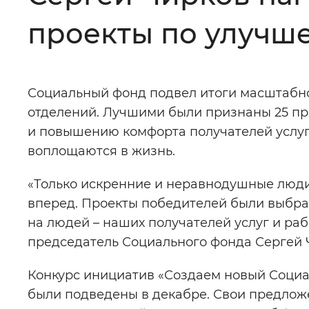
проекты по улучш
Цвет сайта
:
Монохромный
Социальный фонд подвел итоги масштабно
Изображения
:
Включены
отделений. Лучшими были признаны 25 пр
и повышению комфорта получателей услуг
Звуковой ассистент
:
Воспроизв
воплощаются в жизнь.
«Только искренние и неравнодушные люди
вперед. Проекты победителей были выбра
на людей – наших получателей услуг и ра
Вернуть стандартные настройки
председатель Социального фонда Сергей 
Конкурс инициатив «Создаем новый Социал
были подведены в декабре. Свои предлож