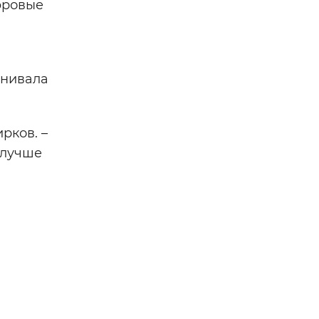
фровые
енивала
рков. –
 лучше