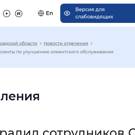
Версия для
En
слабовидящих
радской области
Новости отделения
има отображения
проекты по улучшению клиентского обслуживания
Увеличенный
Крупный
еления
асечками
мальный
Увеличенный
Большо
градил сотрудников 