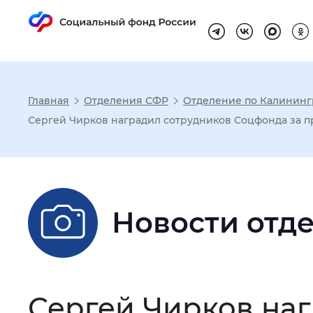
Главная
Отделения СФР
Отделение по Калининг
Настройка реж
Сергей Чирков наградил сотрудников Соцфонда за 
Размер шрифта
:
Стандартный
Новости отд
Шрифт
:
Без засечек
С з
Интервал между буквами
:
Нор
Сергей Чирков на