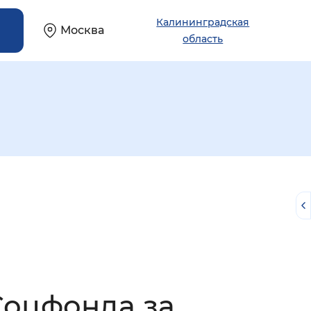
Калининградская
Москва
область
й
Соцфонда за