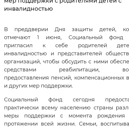
мер поддержки с родителями детей с
инвалидностью
Интервал между буквами
Нормальный
Увеличенный
Большо
В преддверии Дня защиты детей, ко
отмечают 1 июня, Социальный фонд 
Цвет сайта
пригласил к себе родителей де
Монохромный
Инверсивный монохромны
инвалидностью и представителей общест
Синий фон
организаций, чтобы обсудить с ними обесп
средствами реабилитации, воп
Изображения
предоставления пенсий, компенсационных 
и других мер поддержки.
Включены
Выключены
Социальный фонд сегодня предоста
Звуковой ассистент
практически всему населению страны раз
Воспроизвести
Остановить
Повтори
меры поддержки с момента рождения
протяжении всей жизни. Семьи, воспиты