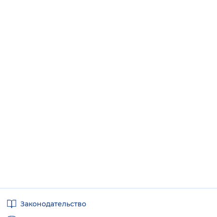
Полезные
Законодательство
ссылки