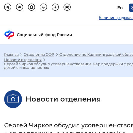
En
Калининградская
Главная
Отделения СФР
Отделение по Калининградской обла
Зак
Новости отделения
Сергей Чирков обсудил усовершенствование мер поддержки с ро
детей с инвалидностью
Настройка режима отображения
Размер шрифта
Новости отделения
Стандартный
Увеличенный
Крупны
Шрифт
Сергей Чирков обсудил усовершенство
Без засечек
С засечками