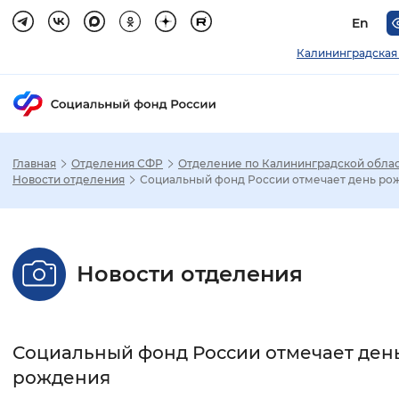
En
Калининградская
Главная
Отделения СФР
Отделение по Калининградской обла
Зак
Новости отделения
Социальный фонд России отмечает день ро
Настройка режима отображения
Новости отделения
Размер шрифта
Стандартный
Увеличенный
Крупны
Социальный фонд России отмечает ден
Шрифт
рождения
Без засечек
С засечками