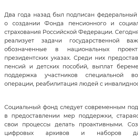
Интервал между буквами
Два года назад был подписан федеральный
о создании Фонда пенсионного и социал
Нормальный
Увеличенный
Большо
страхования Российской Федерации. Сегодн
реализует задачи государственной важн
Цвет сайта
обозначенные в национальных проек
Монохромный
Инверсивный монохромны
президентских указах. Среди них предоста
Синий фон
пенсий и детских пособий, выплат берем
поддержка участников специальной во
Изображения
операции, реабилитация людей с инвалидно
Включены
Выключены
Социальный фонд следует современным по
Звуковой ассистент
в предоставлении мер поддержки, старая
Воспроизвести
Остановить
Повтори
свои процессы делать проактивными. Со
цифровых архивов и наборов да