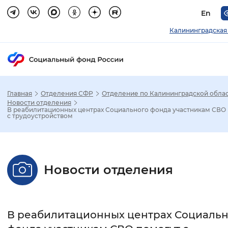
En
Калининградская
Главная
Отделения СФР
Отделение по Калининградской обла
Зак
Новости отделения
В реабилитационных центрах Социального фонда участникам СВО
с трудоустройством
Настройка режима отображения
Размер шрифта
Новости отделения
Стандартный
Увеличенный
Крупны
Шрифт
В реабилитационных центрах Социальн
Без засечек
С засечками