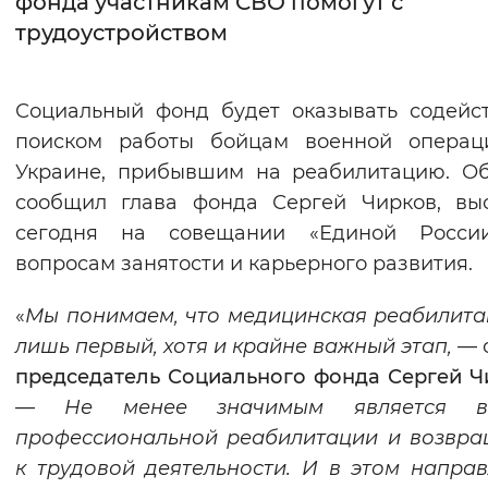
фонда участникам СВО помогут с
трудоустройством
Интервал между буквами
Нормальный
Увеличенный
Большо
Социальный фонд будет оказывать содейс
поиском работы бойцам военной операц
Цвет сайта
Украине, прибывшим на реабилитацию. О
Монохромный
Инверсивный монохромны
сообщил глава фонда Сергей Чирков, вы
Синий фон
сегодня на совещании «Единой Росси
вопросам занятости и карьерного развития.
Изображения
«
Мы понимаем, что медицинская реабилит
Включены
Выключены
лишь первый, хотя и крайне важный этап,
— 
председатель Социального фонда Сергей Ч
Звуковой ассистент
—
Не менее значимым является в
Воспроизвести
Остановить
Повтори
профессиональной реабилитации и возвр
к трудовой деятельности. И в этом напра