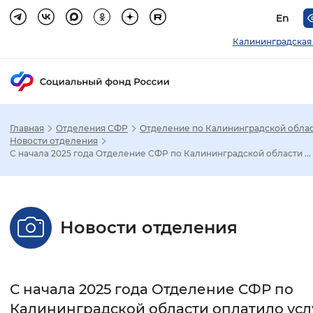
En
Калининградская
Главная
Отделения СФР
Отделение по Калининградской обла
Зак
Новости отделения
С начала 2025 года Отделение СФР по Калининградской области ...
Настройка режима отображения
Размер шрифта
Новости отделения
Стандартный
Увеличенный
Крупны
Шрифт
С начала 2025 года Отделение СФР по
Без засечек
С засечками
Калининградской области оплатило усл