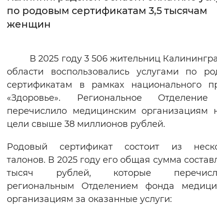
по родовым сертификатам 3,5 тысячам
Интервал между буквами
женщин
Нормальный
Увеличенный
Большо
В
202
5
году
3 506
жительниц Калинингр
Цвет сайта
области воспользовались услугами по р
Монохромный
Инверсивный монохромны
сертификатам
в
рамках национального п
«Здоровье».
Региональное Отделени
Синий фон
перечислило
медицинским организациям
цели свыше 38 миллионов рублей.
Изображения
Родовый с
ертификат состоит из неско
Включены
Выключены
талонов. В 2025 году его общая сумма составл
тысяч рублей, которые перечисл
Звуковой ассистент
региональным Отделением фонда медици
Воспроизвести
Остановить
Повтори
организациям за оказанные услуги: