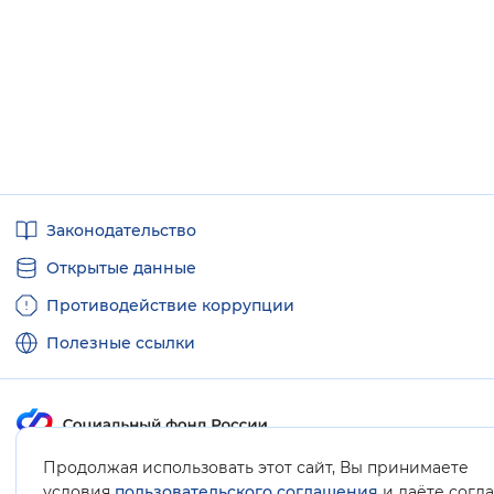
Полезные
Законодательство
ссылки
Открытые данные
Противодействие коррупции
Полезные ссылки
Продолжая использовать этот сайт, Вы принимаете
Карта сайта
условия
пользовательского соглашения
и даёте согл